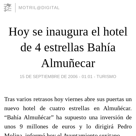
MOTRIL@DIGITAL
Hoy se inaugura el hotel
de 4 estrellas Bahía
Almuñecar
15 DE SEPTIEMBRE DE 2006 - 01:01
-
TURISMO
Tras varios retrasos hoy viernes abre sus puertas un
nuevo hotel de cuatro estrellas en Almuñécar.
“Bahía Almuñécar” ha supuesto una inversión de
unos 9 millones de euros y lo dirigirá Pedro
Molina, informó hoy el Ayuntamiento sexitano.