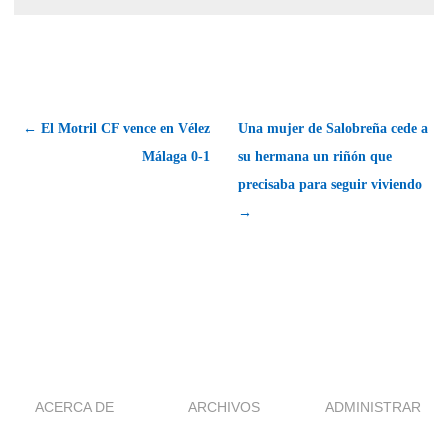
← El Motril CF vence en Vélez
Una mujer de Salobreña cede a
Málaga 0-1
su hermana un riñón que
precisaba para seguir viviendo
→
ACERCA DE
ARCHIVOS
ADMINISTRAR