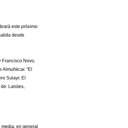
brará este próximo
salida desde
y Francisco Novo,
e Almuñécar. “El
ro Sulayr. El
 de: Laroles,
 – media, en general