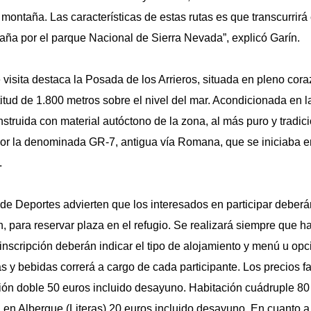
ontaña. Las características de estas rutas es que transcurrirá 
aña por el parque Nacional de Sierra Nevada”, explicó Garín.
e visita destaca la Posada de los Arrieros, situada en pleno cor
titud de 1.800 metros sobre el nivel del mar. Acondicionada en 
struida con material autóctono de la zona, al más puro y tradicio
por la denominada GR-7, antigua vía Romana, que se iniciaba e
.
de Deportes advierten que los interesados en participar deberán
ón, para reservar plaza en el refugio. Se realizará siempre que 
 inscripción deberán indicar el tipo de alojamiento y menú u op
 y bebidas correrá a cargo de cada participante. Los precios fac
ción doble 50 euros incluido desayuno. Habitación cuádruple 80
en Albergue (Literas) 20 euros incluido desayuno. En cuanto a 