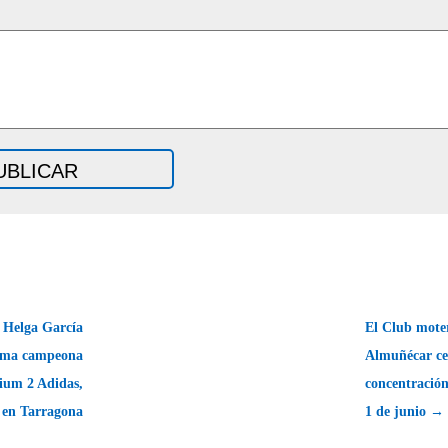
Helga García
El Club moter
lama campeona
Almuñécar ce
ium 2 Adidas,
concentración
 en Tarragona
1 de junio →