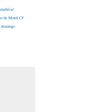
lmuñécar
rto de Motril CF
mo domingo