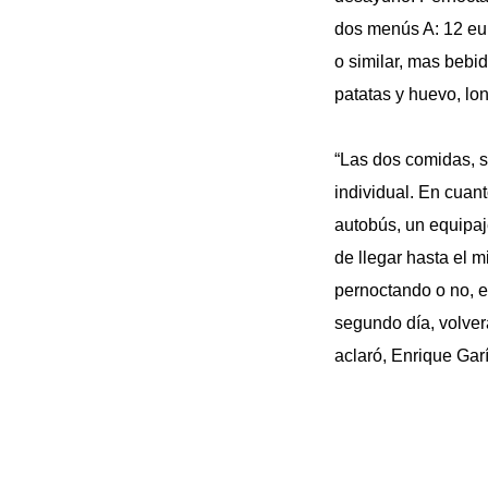
dos menús A: 12 eur
o similar, mas bebi
patatas y huevo, lon
“Las dos comidas, s
individual. En cuant
autobús, un equipaj
de llegar hasta el m
pernoctando o no, e
segundo día, volverá
aclaró, Enrique Garí