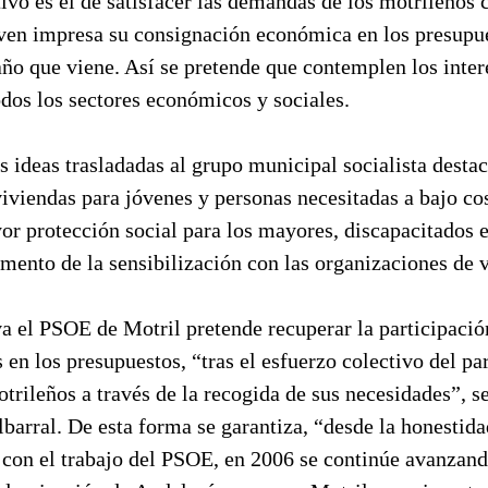
tivo es el de satisfacer las demandas de los motrileños
even impresa su consignación económica en los presupu
ño que viene. Así se pretende que contemplen los inter
dos los sectores económicos y sociales.
s ideas trasladadas al grupo municipal socialista destac
iviendas para jóvenes y personas necesitadas a bajo cos
r protección social para los mayores, discapacitados e
emento de la sensibilización con las organizaciones de 
va el PSOE de Motril pretende recuperar la participaci
 en los presupuestos, “tras el esfuerzo colectivo del pa
otrileños a través de la recogida de sus necesidades”, s
arral. De esta forma se garantiza, “desde la honestida
 con el trabajo del PSOE, en 2006 se continúe avanzand