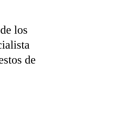
de los
ialista
estos de