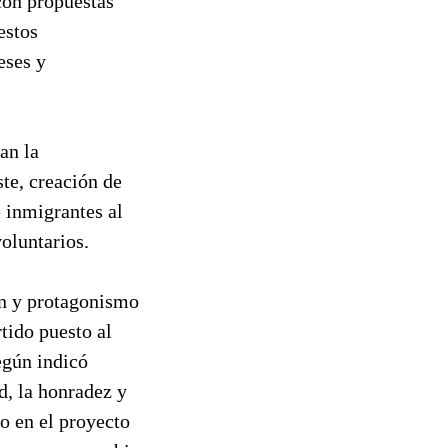
 con propuestas
estos
eses y
an la
te, creación de
 inmigrantes al
voluntarios.
ón y protagonismo
rtido puesto al
egún indicó
d, la honradez y
o en el proyecto