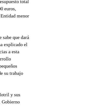
esupuesto total
00 euros,
a Entidad menor
e sabe que dará
a explicado el
ias a esta
rrollo
 pequeños
e su trabajo
otril y sus
el Gobierno