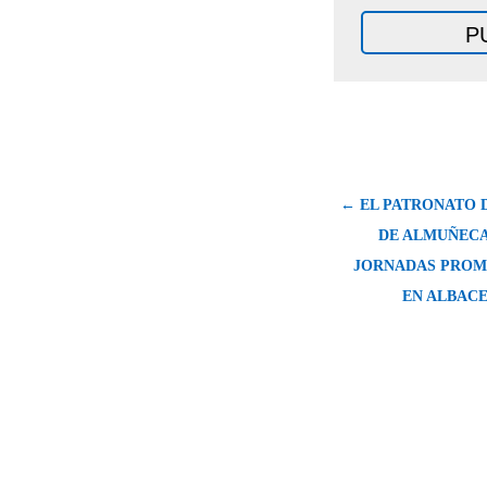
← EL PATRONATO 
DE ALMUÑEC
JORNADAS PROM
EN ALBACE