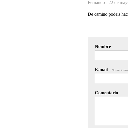
Fernando -
22 de may
De camino podeis hacer
Nombre
E-mail
No será mo
Comentario