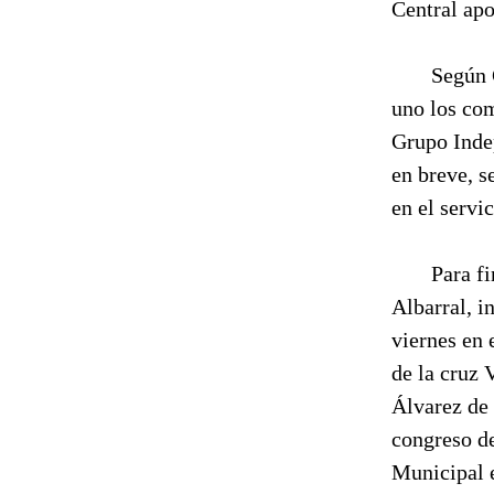
Central apo
Según 
uno los co
Grupo Indep
en breve, s
en el servic
Para fi
Albarral, i
viernes en 
de la cruz 
Álvarez de 
congreso de
Municipal e