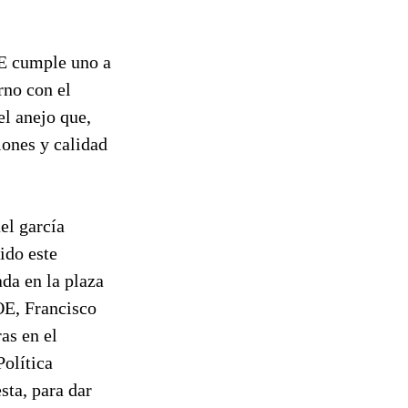
OE cumple uno a
rno con el
l anejo que,
iones y calidad
el garcía
tido este
ada en la plaza
SOE, Francisco
as en el
Política
ta, para dar