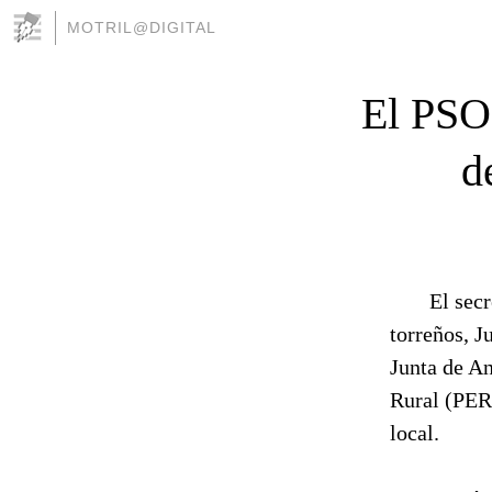
MOTRIL@DIGITAL
El PSOE
d
El sec
torreños, J
Junta de A
Rural (PER)
local.