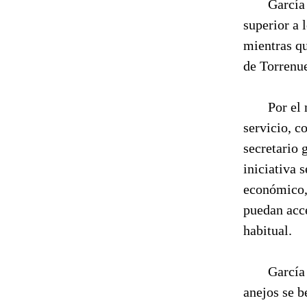
García
superior a 
mientras qu
de Torrenu
Por el
servicio, c
secretario 
iniciativa 
económico, 
puedan acce
habitual.
García
anejos se b