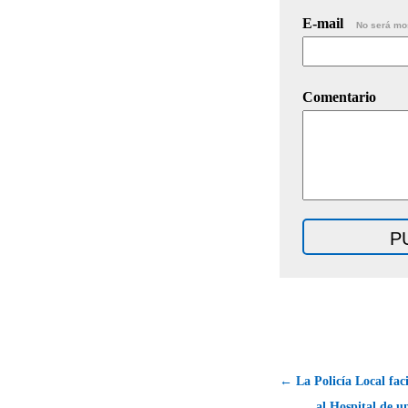
E-mail
No será mo
Comentario
← La Policía Local faci
al Hospital de u