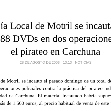
ía Local de Motril se incau
188 DVDs en dos operacione
el pirateo en Carchuna
28 DE AGOSTO DE 2006 - 13:13
-
NOTICIAS
 de Motril se incautó el pasado domingo de un total 
raciones policiales contra la práctica del pirateo indu
idad de Carchuna. El material incautado habría supue
más de 1.500 euros, al precio habitual de venta de este