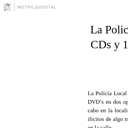
MOTRIL@DIGITAL
La Polic
CDs y 
La Policía Local
DVD’s en dos ope
cabo en la local
ilícitos de algo 
en la calle.