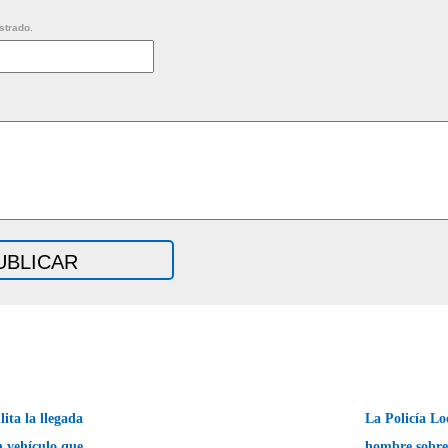
strado.
lita la llegada
La Policía Lo
n vehículo que
hombre sobre