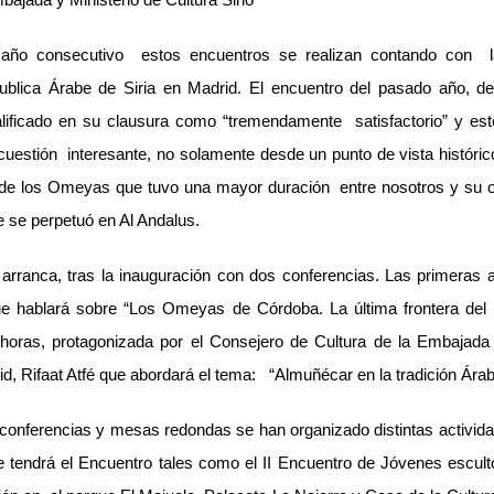
año consecutivo estos encuentros se realizan contando con la
blica Árabe de Siria en Madrid. El encuentro del pasado año, ded
lificado en su clausura como “tremendamente satisfactorio” y est
uestión interesante, no solamente desde un punto de vista histórico
de los Omeyas que tuvo una mayor duración entre nosotros y su o
e se perpetuó en Al Andalus.
arranca, tras la inauguración con dos conferencias. Las primeras
e hablará sobre “Los Omeyas de Córdoba. La última frontera del I
 horas, protagonizada por el Consejero de Cultura de la Embajada 
rid, Rifaat Atfé que abordará el tema: “Almuñécar en la tradición Árab
s conferencias y mesas redondas se han organizado distintas activi
 tendrá el Encuentro tales como el II Encuentro de Jóvenes escultor