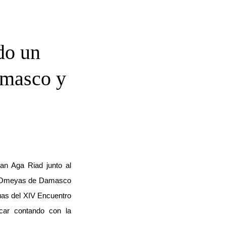
do un
amasco y
an Aga Riad junto al
os Omeyas de Damasco
uas del XIV Encuentro
car contando con la