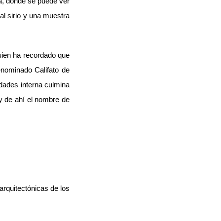
ra, donde se puede ver
al sirio y una muestra
uien ha recordado que
enominado Califato de
idades interna culmina
y de ahí el nombre de
rquitectónicas de los