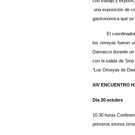
con trabajo y exposic
una exposición de cer
gastronómica que se 
El coordinado
los omeyas fueron un
Damasco durante un la
con la salida de Sir
“Los Omeyas de Dama
XIV ENCUENTRO H
Día 20 octubre
10.30 horas Conferen
primeros emires omey