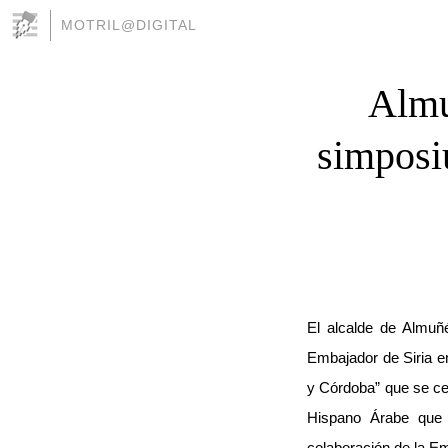
MOTRIL@DIGITAL
Almu
simposi
El alcalde de Almuñ
Embajador de Siria 
y Córdoba” que se ce
Hispano Árabe que 
colaboración de la Em