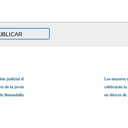
ón judicial el
Los mayores 
te de la joven
celebrarán la
de Benaudalla
en directo d