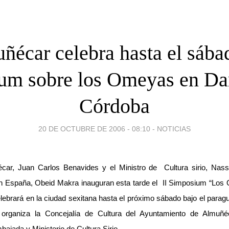
ñécar celebra hasta el sába
um sobre los Omeyas en D
Córdoba
20 DE OCTUBRE DE 2006 - 08:10
-
NOTICIAS
écar, Juan Carlos Benavides y el Ministro de Cultura sirio, Nass
en España, Obeid Makra inauguran esta tarde el II Simposium “L
lebrará en la ciudad sexitana hasta el próximo sábado bajo el parag
organiza la Concejalía de Cultura del Ayuntamiento de Almuñé
bajada y Ministerio de Cultura Sirio