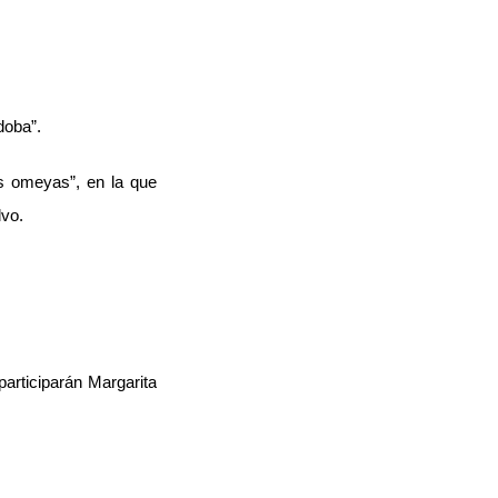
doba”.
s omeyas”, en la que
lvo.
participarán Margarita