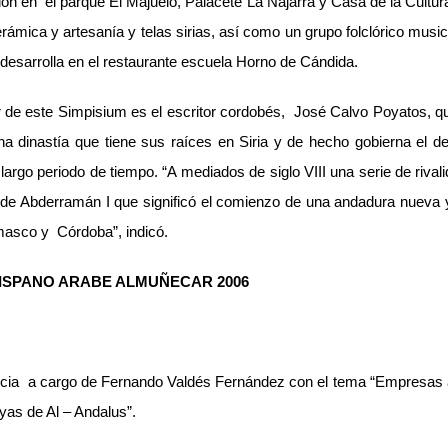
ión en el parque El Majuelo, Palacete La Najarra y Casa de la Cultu
ámica y artesanía y telas sirias, así como un grupo folclórico music
desarrolla en el restaurante escuela Horno de Cándida.
r de este Simpisium es el escritor cordobés, José Calvo Poyatos, q
a dinastía que tiene sus raíces en Siria y de hecho gobierna el d
rgo periodo de tiempo. “A mediados de siglo VIII una serie de rival
ia de Abderramán I que significó el comienzo de una andadura nueva 
sco y Córdoba”, indicó.
ISPANO ARABE ALMUÑECAR 2006
cia a cargo de Fernando Valdés Fernández con el tema “Empresas a
as de Al – Andalus”.