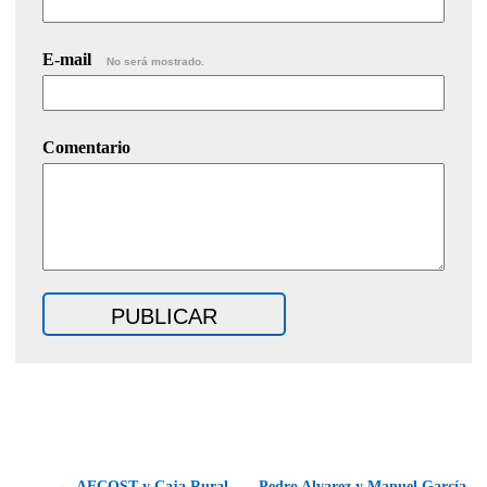
E-mail
No será mostrado.
Comentario
← AECOST y Caja Rural
Pedro Alvarez y Manuel García