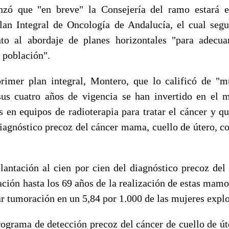
 que "en breve" la Consejería del ramo estará en
Plan Integral de Oncología de Andalucía, el cual segu
to al abordaje de planes horizontales "para adecuar
 población".
mer plan integral, Montero, que lo calificó de "muy
sus cuatro años de vigencia se han invertido en el
s en equipos de radioterapia para tratar el cáncer y q
iagnóstico precoz del cáncer mama, cuello de útero, co
ntación al cien por cien del diagnóstico precoz de
ción hasta los 69 años de la realización de estas mamo
ar tumoración en un 5,84 por 1.000 de las mujeres expl
grama de detección precoz del cáncer de cuello de úte