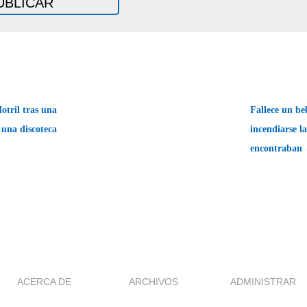
otril tras una
Fallece un be
 una discoteca
incendiarse l
encontraban
ACERCA DE
ARCHIVOS
ADMINISTRAR