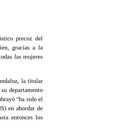
stico precoz del
en, gracias a la
todas las mujeres
daluz, la titular
o su departamento
brayó "ha sido el
NS) en abordar de
asta entonces los