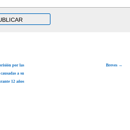
risión por las
Breves →
 causadas a su
urante 12 años