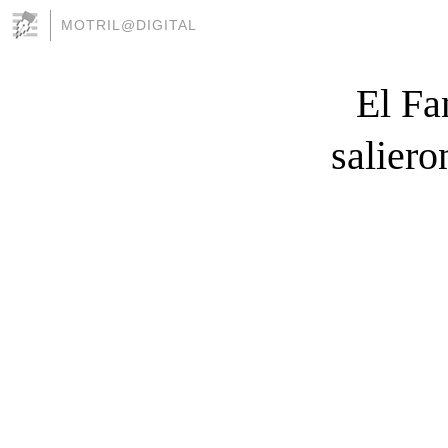
MOTRIL@DIGITAL
El Fa
saliero