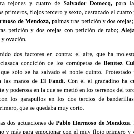
ara rejones y cuatro de
Salvador Domecq,
para l
s primeros, flojos tercero y sexto, desrazado el cuarto 
rmoso de Mendoza,
palmas tras petición y dos orejas
ras petición y dos orejas con petición de rabo;
Alej
 y ovación.
enido dos factores en contra: el aire, que ha moles
esclasada condición de los cornúpetas de
Benítez Cu
que sólo se ha salvado el noble quinto. Protestado 
en las manos de
El Fandi
. Con él el granadino ha c
te y poderosa en la que se metió en los terrenos del tor
con los garapullos en los dos tercios de banderilla
primero, que se quedaba muy corto.
las dos actuaciones de
Pablo Hermoso de Mendoza
.
o y más para emocionar con el muy flojo primero y v