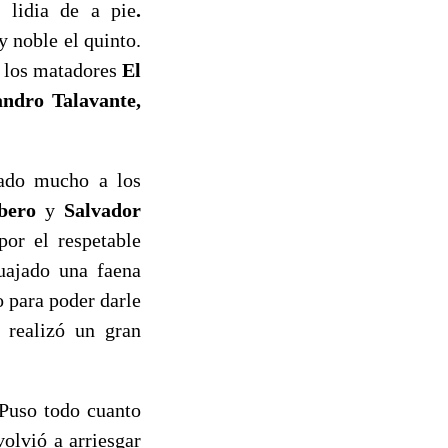
a lidia de a pie
.
y noble el quinto.
; los matadores
El
andro Talavante,
tado mucho a los
bero
y
Salvador
por el respetable
uajado una faena
o para poder darle
s realizó un gran
 Puso todo cuanto
olvió a arriesgar