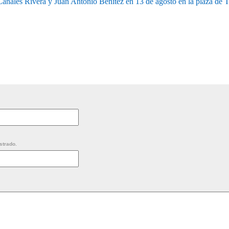
anales Rivera y Juan Antonio Benitez en 13 de agosto en la plaza de T
strado.