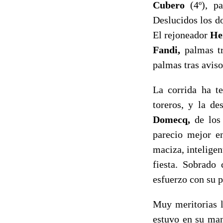
Cubero
(4º), p
Deslucidos los do
El rejoneador
He
Fandi,
palmas t
palmas tras aviso
La corrida ha t
toreros, y la d
Domecq,
de los 
parecio mejor 
maciza, inteligen
fiesta. Sobrado 
esfuerzo con su 
Muy meritorias 
estuvo en su man