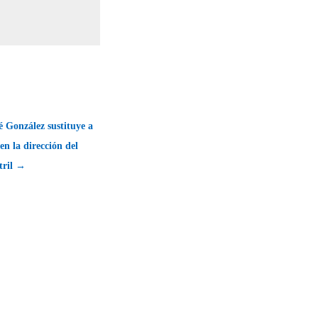
é González sustituye a
en la dirección del
tril →