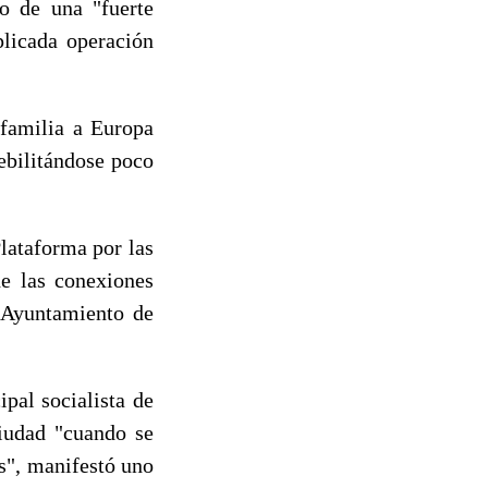
do de una "fuerte
plicada operación
 familia a Europa
debilitándose poco
lataforma por las
de las conexiones
l Ayuntamiento de
al socialista de
iudad "cuando se
s", manifestó uno