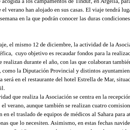
e acogida a los campamentos de Tinduf, en Argelia, para 
 el verano han alojado en sus casas. El viaje tendrá luga
 semana en la que podrán conocer las duras condiciones
iaje, el mismo 12 de diciembre, la actividad de la Asoc
éfica,
cuyo objetivo es recaudar fondos para la realizac
e realizan durante el año, con las que colaboran tambié
, como la Diputación Provincial y distintos ayuntamien
a será en el restaurante del hotel Estrella de Mar, situa
il.
vidad que realiza la Asociación se centra en la recepció
e el verano, aunque también se realizan cuatro comisio
n en el traslado de equipos de médicos al Sahara para a
onas que lo necesiten. Asimismo, en estas fechas navide