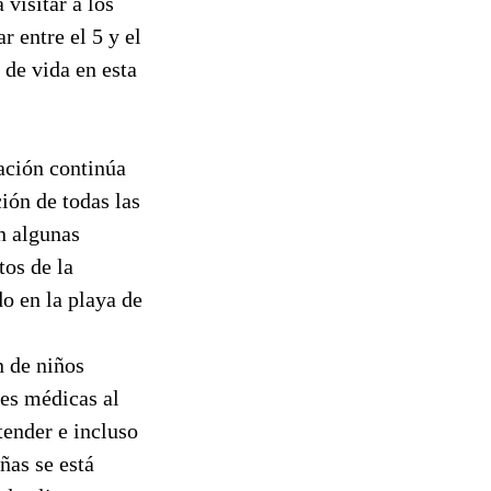
visitar a los
r entre el 5 y el
 de vida en esta
iación continúa
ión de todas las
n algunas
tos de la
do en la playa de
n de niños
nes médicas al
tender e incluso
ñas se está