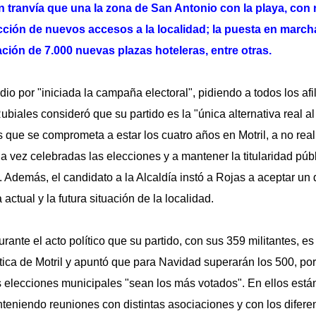
 tranvía que una la zona de San Antonio con la playa, con 
cción de nuevos accesos a la localidad; la puesta en march
eación de 7.000 nuevas plazas hoteleras, entre otras.
io por "iniciada la campaña electoral", pidiendo a todos los af
ubiales consideró que su partido es la "única alternativa real al
s que se comprometa a estar los cuatro años en Motril, a no rea
na vez celebradas las elecciones y a mantener la titularidad pú
a. Además, el candidato a la Alcaldía instó a Rojas a aceptar un
a actual y la futura situación de la localidad.
ante el acto político que su partido, con sus 359 militantes, es
tica de Motril y apuntó que para Navidad superarán los 500, por
 elecciones municipales "sean los más votados". En ellos está
teniendo reuniones con distintas asociaciones y con los difere