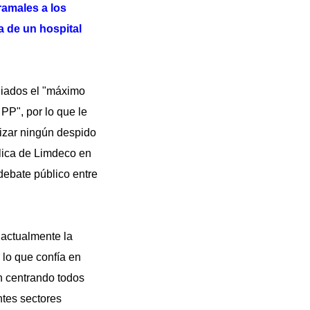
ramales a los
a de un hospital
iliados el "máximo
 PP", por lo que le
lizar ningún despido
blica de Limdeco en
 debate público entre
 actualmente la
 lo que confía en
n centrando todos
ntes sectores