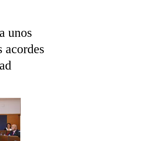
a unos
 acordes
dad