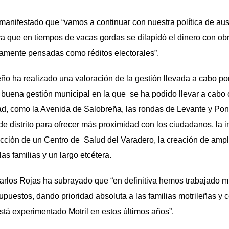
nifestado que “vamos a continuar con nuestra política de aus
 ya que en tiempos de vacas gordas se dilapidó el dinero con ob
camente pensadas como réditos electorales”.
o ha realizado una valoración de la gestión llevada a cabo po
a buena gestión municipal en la que se ha podido llevar a cabo
ad, como la Avenida de Salobreña, las rondas de Levante y Poni
de distrito para ofrecer más proximidad con los ciudadanos, la 
trucción de un Centro de Salud del Varadero, la creación de amp
as familias y un largo etcétera.
s Rojas ha subrayado que “en definitiva hemos trabajado m
upuestos, dando prioridad absoluta a las familias motrileñas y c
stá experimentado Motril en estos últimos años”.