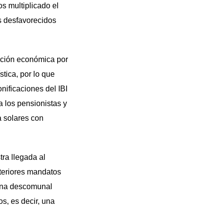
s multiplicado el
ás desfavorecidos
ación económica por
stica, por lo que
ificaciones del IBI
 los pensionistas y
a solares con
ra llegada al
teriores mandatos
 una descomunal
s, es decir, una