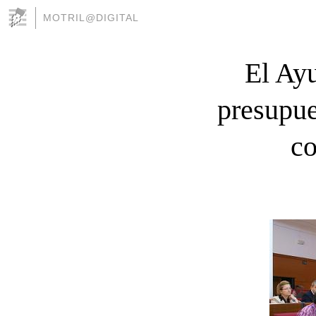
MOTRIL@DIGITAL
El Ay
presupue
co