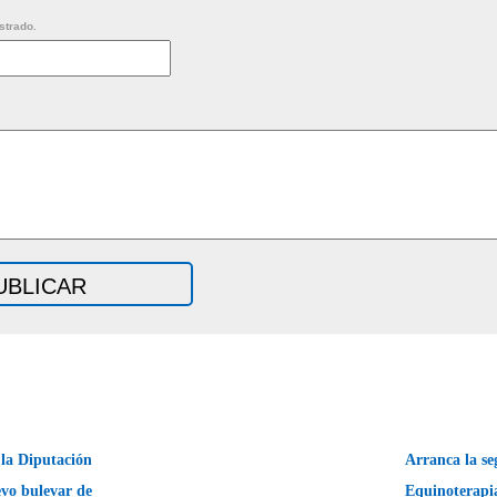
strado.
 la Diputación
Arranca la se
evo bulevar de
Equinoterapia