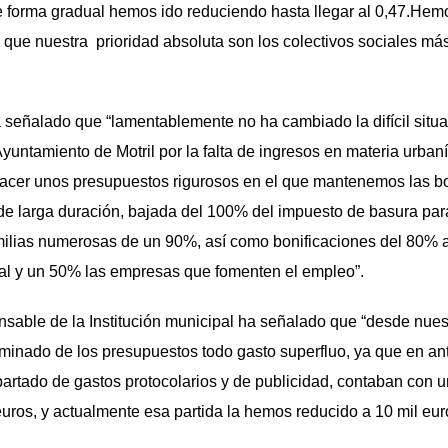
e forma gradual hemos ido reduciendo hasta llegar al 0,47.Hemo
o que nuestra prioridad absoluta son los colectivos sociales m
 señalado que “lamentablemente no ha cambiado la difícil situ
Ayuntamiento de Motril por la falta de ingresos en materia urbaní
cer unos presupuestos rigurosos en el que mantenemos las bon
e larga duración, bajada del 100% del impuesto de basura para
milias numerosas de un 90%, así como bonificaciones del 80% 
ial y un 50% las empresas que fomenten el empleo”.
ble de la Institución municipal ha señalado que “desde nuest
minado de los presupuestos todo gasto superfluo, ya que en an
apartado de gastos protocolarios y de publicidad, contaban con
euros, y actualmente esa partida la hemos reducido a 10 mil euro