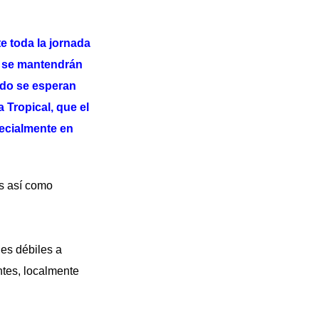
te toda la jornada
e se mantendrán
ndo se esperan
 Tropical, que el
pecialmente en
os así como
nes débiles a
ntes, localmente