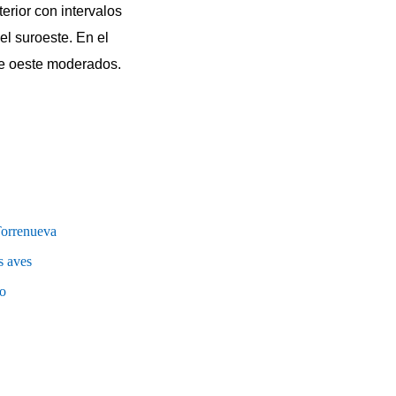
terior con intervalos
el suroeste. En el
te oeste moderados.
Torrenueva
s aves
o