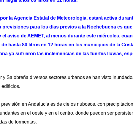
llegar a los 60 litros en 12 horas.
 por la Agencia Estatal de Meteorología, estará activa duran
la previsiones para los días previos a la Nochebuena es qu
s y el aviso de AEMET, al menos durante este miércoles, cua
de hasta 80 litros en 12 horas en los municipios de la Costa
na ya sufrieron las inclemencias de las fuertes
lluvias, es
r y Salobreña diversos sectores urbanos se han visto inundad
edificios.
a previsión en Andalucía es de cielos nubosos, con precipitacio
dantes en el oeste y en el centro, donde pueden ser persiste
das de tormentas.