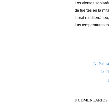
Los vientos soplarán
de fuertes en la mit
litoral mediterráne
Las temperaturas e
La Policí
La Ch
L
0 COMENTARIOS