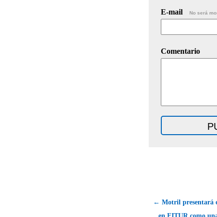
E-mail
No será mo
Comentario
← Motril presentará 
en FITUR como una