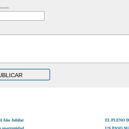
strado.
el Año Jubilar
EL PLENO 
 oportunidad
UN PASO MÁ