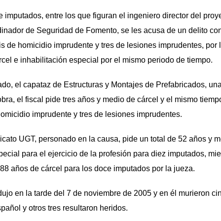
 imputados, entre los que figuran el ingeniero director del pro
rdinador de Seguridad de Fomento, se les acusa de un delito con
eis de homicidio imprudente y tres de lesiones imprudentes, por 
rcel e inhabilitación especial por el mismo periodo de tiempo.
ado, el capataz de Estructuras y Montajes de Prefabricados, un
obra, el fiscal pide tres años y medio de cárcel y el mismo tiemp
 homicidio imprudente y tres de lesiones imprudentes.
ndicato UGT, personado en la causa, pide un total de 52 años y m
special para el ejercicio de la profesión para diez imputados, 
 288 años de cárcel para los doce imputados por la jueza.
dujo en la tarde del 7 de noviembre de 2005 y en él murieron ci
añol y otros tres resultaron heridos.