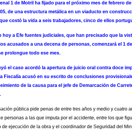
nal 1 de Motril ha fijado para el próximo mes de febrero de 
05, de una estructura metálica en un viaducto en construcc
ue costó la vida a seis trabajadores, cinco de ellos portug
o hoy a Efe fuentes judiciales, que han precisado que la vist
 los acusados a una decena de personas, comenzará el 1 de
 se prolongue todo ese mes.
uyó el caso acordó la apertura de juicio oral contra doce im
la Fiscalía acusó en su escrito de conclusiones provisional
eseimiento de la causa para el jefe de Demarcación de Carre
.
sación pública pide penas de entre tres años y medio y cuatro a
e personas a las que imputa por el accidente, entre los que figu
to de ejecución de la obra y el coordinador de Seguridad del Mi