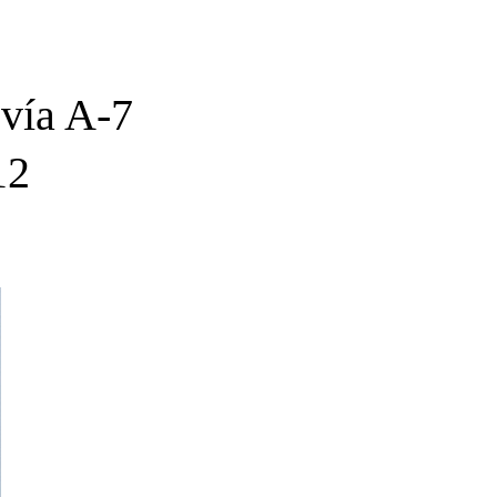
ovía A-7
12