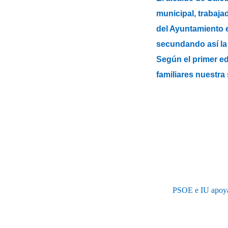
municipal, trabaja
del Ayuntamiento e
secundando así la
Según el primer ed
familiares nuestra
PSOE e IU apoya e