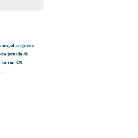
nicipal acoge este
rcera jornada de
olar con 325
s →