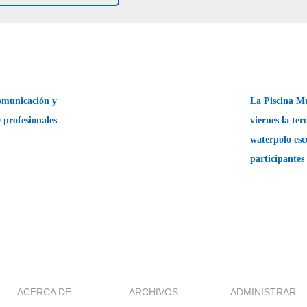
omunicación y
La Piscina Mu
 profesionales
viernes la te
waterpolo esc
participante
ACERCA DE
ARCHIVOS
ADMINISTRAR