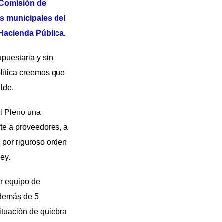
 Comisión de
es municipales del
 Hacienda Pública.
puestaria y sin
lítica creemos que
lde.
al Pleno una
te a proveedores, a
 por riguroso orden
ey.
r equipo de
además de 5
ituación de quiebra