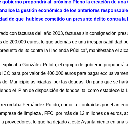
de gobierno propondrá al próximo Pleno la creación de una
analice la gestión económica de los anteriores responsabl
idad de que hubiese cometido un presunto delito contra la
do con facturas del año 2003, facturas sin consignación presu
s de 200.000 euros, lo que además de una irresponsabilidad po
presunto delito contra la Hacienda Pública”, manifestaba el alca
n explicaba González Pulido, el equipo de gobierno propondrá 
o ICO para por valor de 400.000 euros para pagar exclusivamen
del Municipio asfixiadas por las deudas. Un pago que se hará
iendo el Plan de disposición de fondos, tal como establece la L
recordaba Fernández Pulido, como la contraídas por el anterio
empresa de limpieza , FFC, por más de 12 millones de euros, 
s a proveedores, lo que ha dejado a este Ayuntamiento en una s