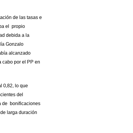
zación de las tasas e
ba el propio
tad debida a la
día Gonzalo
había alcanzado
 a cabo por el PP en
l 0,82, lo que
cientes del
a de bonificaciones
de larga duración