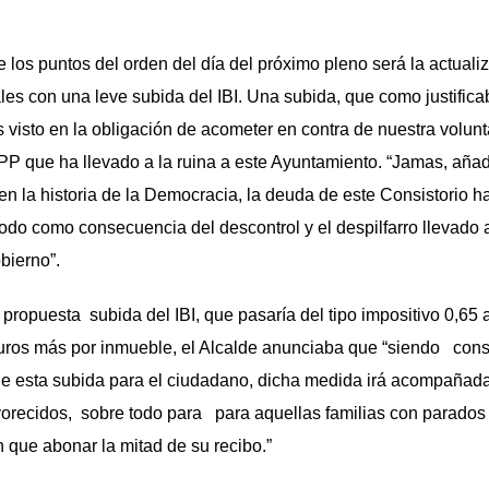
de los puntos del orden del día del próximo pleno será la actuali
es con una leve subida del IBI. Una subida, que como justifica
 visto en la obligación de acometer en contra de nuestra volun
 PP que ha llevado a la ruina a este Ayuntamiento. “Jamas, aña
n la historia de la Democracia, la deuda de este Consistorio 
 todo como consecuencia del descontrol y el despilfarro llevado
bierno”.
a propuesta subida del IBI, que pasaría del tipo impositivo 0,65 a
uros más por inmueble, el Alcalde anunciaba que “siendo cons
ne esta subida para el ciudadano, dicha medida irá acompañad
orecidos, sobre todo para para aquellas familias con parados 
n que abonar la mitad de su recibo.”