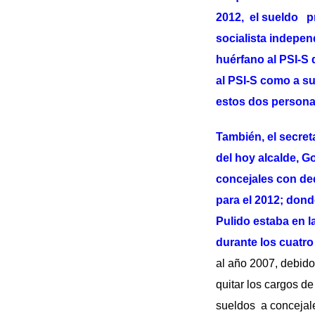
2012, el sueldo pr
socialista indepen
huérfano al PSI-S 
al PSI-S como a su
estos dos persona
También, el secret
del hoy alcalde, G
concejales con ded
para el 2012; don
Pulido estaba en l
durante los cuatro
al año 2007, debid
quitar los cargos d
sueldos a concejal