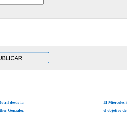
otril desde la
El Miércoles 
ther González
el objetivo d