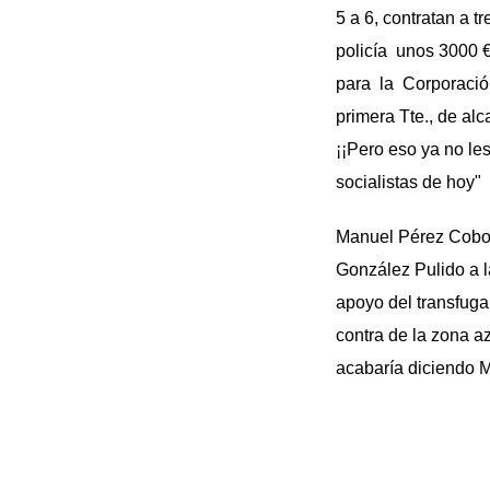
5 a 6, contratan a 
policía unos 3000 €
para la Corporación
primera Tte., de alc
¡¡Pero eso ya no le
socialistas de hoy"
Manuel Pérez Cobos
González Pulido a l
apoyo del transfuga
contra de la zona az
acabaría diciendo 