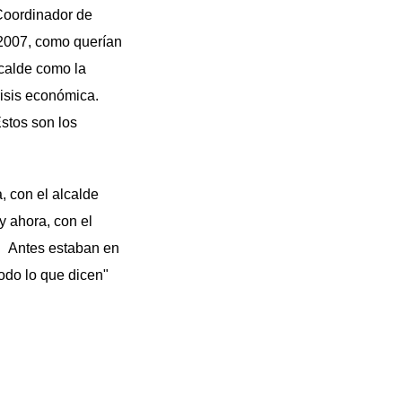
(Coordinador de
e 2007, como querían
lcalde como la
risis económica.
stos son los
 con el alcalde
y ahora, con el
s. Antes estaban en
todo lo que dicen"