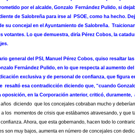
ometido por el alcalde, Gonzalo Fernández Pulido, si dejab
diente de Salobreña para irse al PSOE, como ha hecho. Dej
de su concejal en el Ayuntamiento de Salobreña. Traicionan
s votantes. Lo que demuestra, diría Pérez Cobos, la catadur
jes.
ario general del PSI, Manuel Pérez Cobos, quiso resaltar la
onzalo Fernández Pulido, en lo que respecta al aumento de
icación exclusiva y de personal de confianza, que figura e
de resaltó esa contradicción diciendo que, “cuando Gonza
a oposición, en la Corporación anterior, criticó, duramente, 
años diciendo que los concejales cobraban mucho y deberían 
o a los momentos de crisis que estábamos atravesando, y que 
e confianza. Ahora, que esta gobernando, hacen todo lo contrari
es son muy bajos, aumenta en número de concejales con dedic