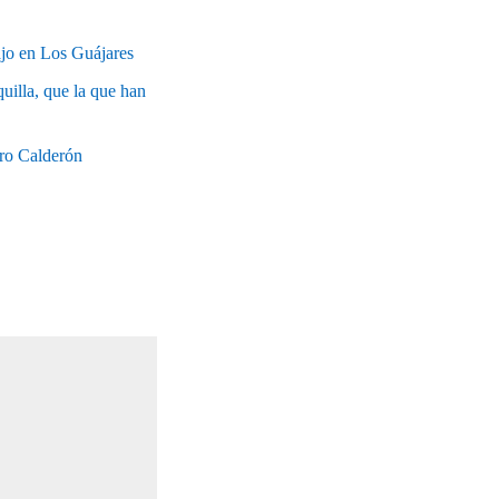
ajo en Los Guájares
uilla, que la que han
tro Calderón