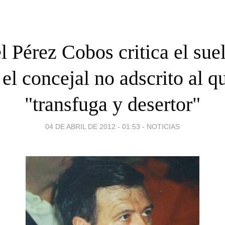
 Pérez Cobos critica el sue
 el concejal no adscrito al q
"transfuga y desertor"
04 DE ABRIL DE 2012 - 01:53
-
NOTICIAS