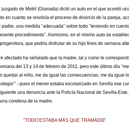
n juzgado de Motril (Granada) dictó un auto en el que acordó u
to en cuanto se resolvía el proceso de divorcio de la pareja, ac
l padre, una medida "adecuada" sobre todo "teniendo en cuenta l
resente procedimiento". Asimismo, en el mismo auto se estable
a progenitora, que podría disfrutar de su hijo fines de semana alt
e afectado ha señalado que la madre, tal y como le correspondía
semana del 13 y 14 de febrero de 2011, pero este último día "me
so quedar al niño, me da igual las consecuencias, me da igual l
legio'" --pues el menor estaba escolarizado en Sevilla ese curs
siguiente una denuncia ante la Policía Nacional de Sevilla-Este,
en una condena de la madre.
"TODO ESTABA MÁS QUE TRAMAD
O"