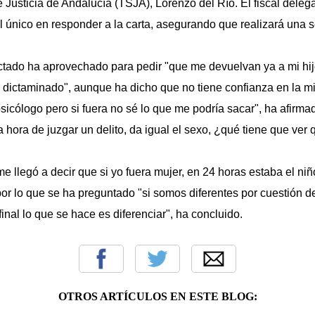
e Justicia de Andalucía (TSJA), Lorenzo del Río. El fiscal del
l único en responder a la carta, asegurando que realizará una s
fectado ha aprovechado para pedir "que me devuelvan ya a mi hi
ha dictaminado", aunque ha dicho que no tiene confianza en la 
psicólogo pero si fuera no sé lo que me podría sacar", ha afirma
a hora de juzgar un delito, da igual el sexo, ¿qué tiene que ve
"me llegó a decir que si yo fuera mujer, en 24 horas estaba el niñ
por lo que se ha preguntado "si somos diferentes por cuestión d
 final lo que se hace es diferenciar", ha concluido.
OTROS ARTÍCULOS EN ESTE BLOG: