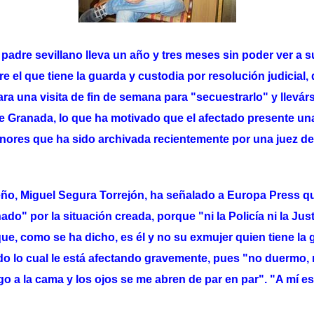
padre sevillano lleva un año y tres meses sin poder ver a s
e el que tiene la guarda y custodia por resolución judicial
a una visita de fin de semana para "secuestrarlo" y llevárs
de Granada, lo que ha motivado que el afectado presente u
nores que ha sido archivada recientemente por una juez de
eño, Miguel Segura Torrejón, ha señalado a Europa Press q
ado" por la situación creada, porque "ni la Policía ni la Ju
ue, como se ha dicho, es él y no su exmujer quien tiene la 
do lo cual le está afectando gravemente, pues "no duermo,
go a la cama y los ojos se me abren de par en par". "A mí es