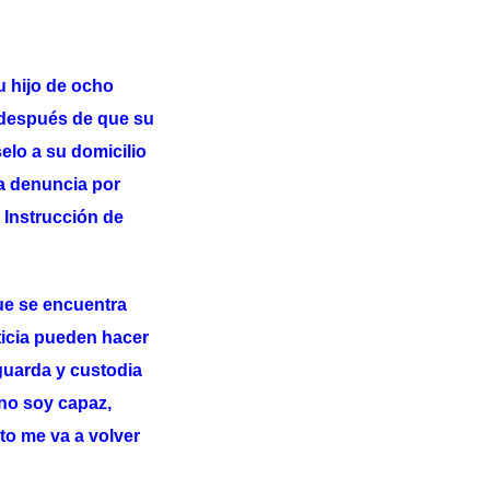
u hijo de ocho
, después de que su
elo a su domicilio
na denuncia por
 Instrucción de
ue se encuentra
sticia pueden hacer
guarda y custodia
 no soy capaz,
to me va a volver