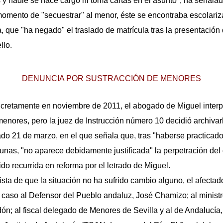
y nadie se hace cargo ni toma cartas en el asunto", ha señalad
 momento de "secuestrar" al menor, éste se encontraba escolari
, que "ha negado" el traslado de matrícula tras la presentación 
llo.
DENUNCIA POR SUSTRACCIÓN DE MENORES
ncretamente en noviembre de 2011, el abogado de Miguel inter
menores, pero la juez de Instrucción número 10 decidió archiva
ado 21 de marzo, en el que señala que, tras "haberse practicado
tunas, "no aparece debidamente justificada" la perpetración del
ido recurrida en reforma por el letrado de Miguel.
vista de que la situación no ha sufrido cambio alguno, el afectad
caso al Defensor del Pueblo andaluz, José Chamizo; al ministro
ón; al fiscal delegado de Menores de Sevilla y al de Andalucía, 