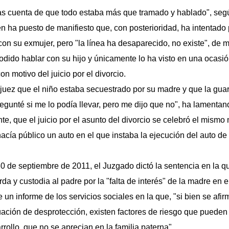
das cuenta de que todo estaba más que tramado y hablado", se
n ha puesto de manifiesto que, con posterioridad, ha intentado
 con su exmujer, pero "la línea ha desaparecido, no existe", de
odido hablar con su hijo y únicamente lo ha visto en una ocasi
on motivo del juicio por el divorcio.
a juez que el niño estaba secuestrado por su madre y que la gua
regunté si me lo podía llevar, pero me dijo que no", ha lamenta
e, que el juicio por el asunto del divorcio se celebró el mismo
hacía público un auto en el que instaba la ejecución del auto d
0 de septiembre de 2011, el Juzgado dictó la sentencia en la que
rda y custodia al padre por la "falta de interés" de la madre en 
e un informe de los servicios sociales en la que, "si bien se af
uación de desprotección, existen factores de riesgo que pueden i
rollo, que no se aprecian en la familia paterna".