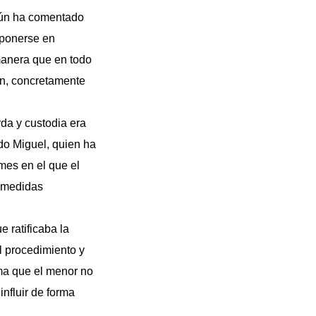
gún ha comentado
 ponerse en
 manera que en todo
ón, concretamente
rda y custodia era
ndo Miguel, quien ha
 mes en el que el
e medidas
 ratificaba la
el procedimiento y
irma que el menor no
nfluir de forma