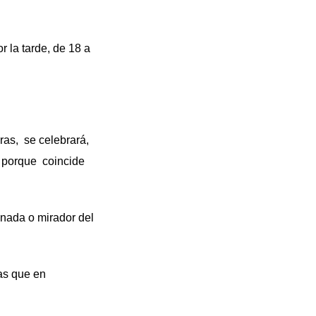
r la tarde, de 18 a
oras, se celebrará,
í porque coincide
nada o mirador del
as que en