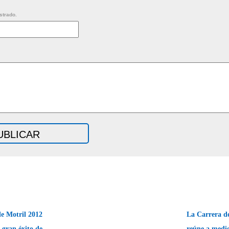
strado.
e Motril 2012
La Carrera 
 gran éxito de
reúne a medio