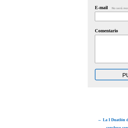
E-mail
No será mo
Comentario
← La I Duatlón d
concluye con