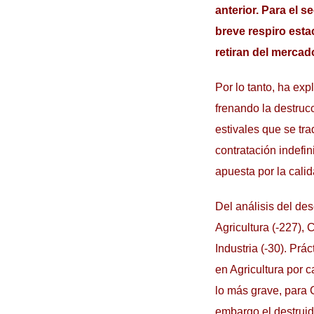
anterior. Para el 
breve respiro esta
retiran del
mercado
Por lo tanto, ha ex
frenando la destruc
estivales que se tr
contratación indefi
apuesta por la cali
Del análisis del de
Agricultura (-227),
Industria (-30). Prá
en Agricultura por 
lo más grave, para 
embargo el destruid