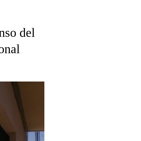
nso del
onal