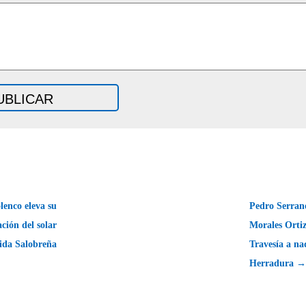
lenco eleva su
Pedro Serran
ción del solar
Morales Orti
ida Salobreña
Travesía a na
Herradura →