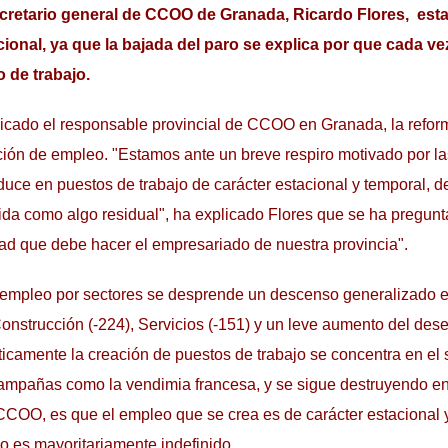
secretario general de CCOO de Granada, Ricardo Flores, es
cional, ya que la bajada del paro se explica por que cada 
 de trabajo.
plicado el responsable provincial de CCOO en Granada, la refor
ción de empleo. "Estamos ante un breve respiro motivado por la
aduce en puestos de trabajo de carácter estacional y temporal, d
nida como algo residual", ha explicado Flores que se ha pregun
dad que debe hacer el empresariado de nuestra provincia".
sempleo por sectores se desprende un descenso generalizado e
 Construcción (-224), Servicios (-151) y un leve aumento del des
cticamente la creación de puestos de trabajo se concentra en el 
campañas como la vendimia francesa, y se sigue destruyendo en 
CCOO, es que el empleo que se crea es de carácter estacional y
o es mayoritariamente indefinido.