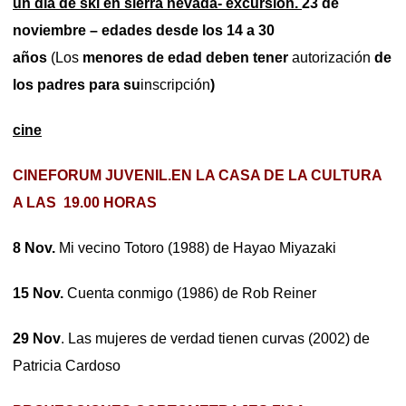
un día de ski en sierra nevada- excursión.
23 de
noviembre – edades desde los 14 a 30
años
(Los
menores de edad deben tener
autorización
de
los padres para su
inscripción
)
cine
CINEFORUM JUVENIL.EN LA CASA DE LA CULTURA
A LAS 19.00 HORAS
8 Nov.
Mi vecino Totoro (1988) de Hayao Miyazaki
15 Nov.
Cuenta conmigo (1986) de Rob Reiner
29 Nov
. Las mujeres de verdad tienen curvas (2002) de
Patricia Cardoso