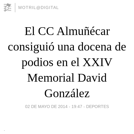
MOTRIL@DIGITAL
El CC Almuñécar
consiguió una docena de
podios en el XXIV
Memorial David
González
02 DE MAYO DE 2014 - 19:47
-
DEPORTES