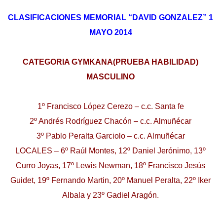
CLASIFICACIONES MEMORIAL “DAVID GONZALEZ” 1
MAYO 2014
CATEGORIA GYMKANA(PRUEBA HABILIDAD)
MASCULINO
1º Francisco López Cerezo – c.c. Santa fe
2º Andrés Rodríguez Chacón – c.c. Almuñécar
3º Pablo Peralta Garciolo – c.c. Almuñécar
LOCALES – 6º Raúl Montes, 12º Daniel Jerónimo, 13º
Curro Joyas, 17º Lewis Newman, 18º Francisco Jesús
Guidet, 19º Fernando Martin, 20º Manuel Peralta, 22º Iker
Albala y 23º Gadiel Aragón.