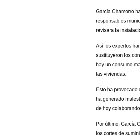
García Chamorro ha
responsables munici
revisara la instalac
Así los expertos h
sustituyeron los co
hay un consumo mayo
las viviendas.
Esto ha provocado 
ha generado malesta
de hoy colaborando 
Por último, García 
los cortes de suminis