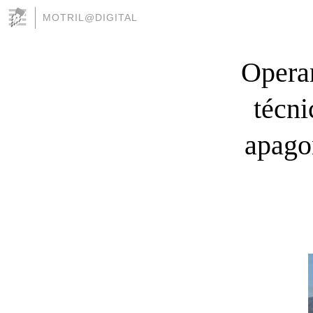
MOTRIL@DIGITAL
Operar
técni
apago