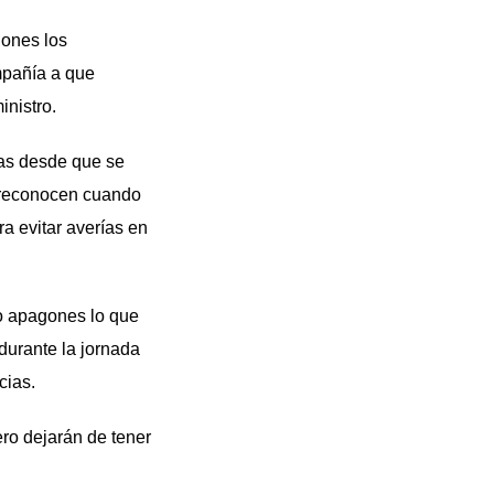
ones los
mpañía a que
inistro.
as desde que se
e reconocen cuando
a evitar averías en
o apagones lo que
durante la jornada
cias.
ro dejarán de tener