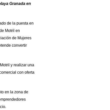
 playa Granada en
ado de la puesta en
de Motril en
ciación de Mujeres
tende convertir
otril y realizar una
comercial con oferta
sto en la zona de
y emprendedores
cio.