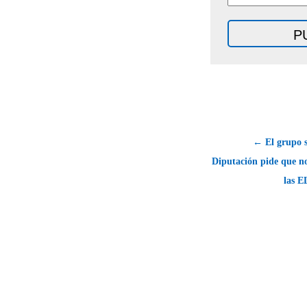
← El grupo so
Diputación pide que n
las E