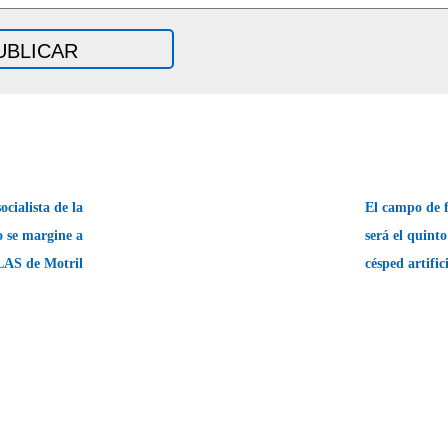
cialista de la
El campo de 
o se margine a
será el quint
LAS de Motril
césped artifi