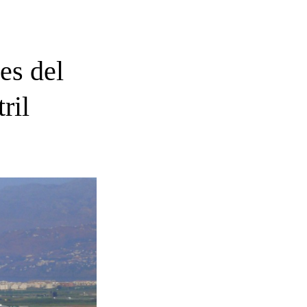
es del
ril