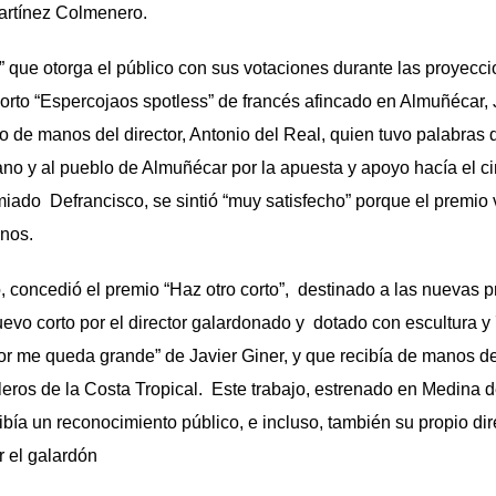
rtínez Colmenero.
” que otorga el público con sus votaciones durante las proyecci
l corto “Espercojaos spotless” de francés afincado en Almuñécar,
o de manos del director, Antonio del Real, quien tuvo palabras de
no y al pueblo de Almuñécar por la apuesta y apoyo hacía el ci
emiado Defrancisco, se sintió “muy satisfecho” porque el premio 
inos.
do, concedió el premio “Haz otro corto”, destinado a las nuevas 
uevo corto por el director galardonado y dotado con escultura y
or me queda grande” de Javier Giner, y que recibía de manos de
eros de la Costa Tropical. Este trabajo, estrenado en Medina d
bía un reconocimiento público, e incluso, también su propio dire
r el galardón