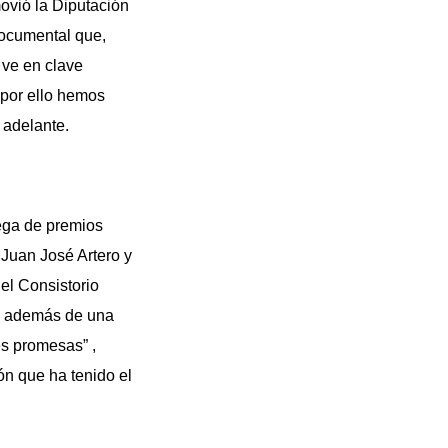
ovió la Diputación
documental que,
 ve en clave
 por ello hemos
 adelante.
rega de premios
, Juan José Artero y
 el Consistorio
e, además de una
es promesas” ,
ión que ha tenido el