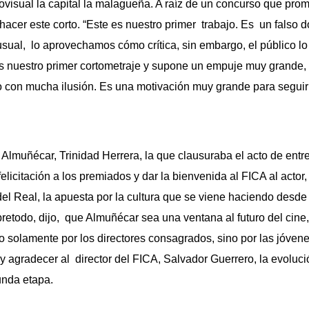
isual la capital la malagueña. A raíz de un concurso que prom
hacer este corto. “Este es nuestro primer trabajo. Es un falso 
ual, lo aprovechamos cómo crítica, sin embargo, el público lo
s nuestro primer cortometraje y supone un empuje muy grande,
o con mucha ilusión. Es una motivación muy grande para seguir
 Almuñécar, Trinidad Herrera, la que clausuraba el acto de ent
felicitación a los premiados y dar la bienvenida al FICA al actor
 del Real, la apuesta por la cultura que se viene haciendo desde
retodo, dijo, que Almuñécar sea una ventana al futuro del cin
o solamente por los directores consagrados, sino por las jóven
r y agradecer al director del FICA, Salvador Guerrero, la evoluc
unda etapa.