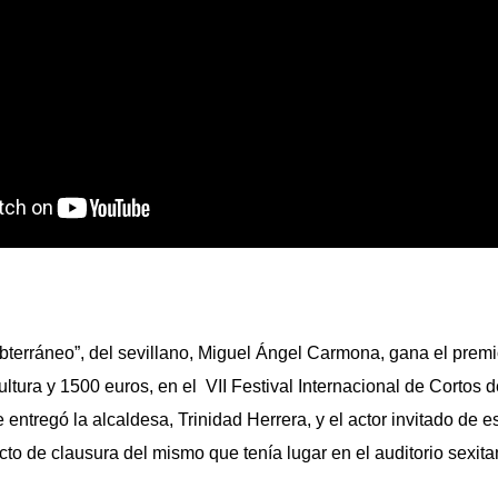
bterráneo”, del sevillano, Miguel Ángel Carmona, gana el prem
ltura y 1500 euros, en el VII Festival Internacional de Cortos
entregó la alcaldesa, Trinidad Herrera, y el actor invitado de e
cto de clausura del mismo que tenía lugar en el auditorio sexita