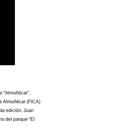
io “Almuñécar”,
 de Almuñécar (FICA)
sta edición, Juan
no del parque “El