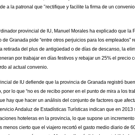
de a la patronal que "rectifique y facilite la firma de un conveni
ordinador provincial de IU, Manuel Morales ha explicado que la
o de Granada pide “entre otros perjuicios para los empleados” r
la retirada del plus de antigüedad o de días de descanso, la eli
eneran por trabajar en días festivos y rebajar un 25% el precio 
rdo al actual convenio.
incial de IU defiende que la provincia de Granada registró buen
o, por lo que “no es de recibo poner en el punto de mira a los tr
ue hay que hacer un análisis del conjunto de factores que afecta
Servicio Andaluz de Estadísticas Turísticas indican que en 2013 
aciones hoteleras en la provincia, lo que supone un incremento
es menos cierto que el viajero recortó el gasto medio diario de 