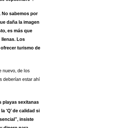
ro. No sabemos por
 que daña la imagen
sto, es más que
 llenas. Los
 ofrecer turismo de
e nuevo, de los
s deberían estar ahí
s playas sexitanas
 ‘Q’ de calidad si
encial”, insiste
y dinero para