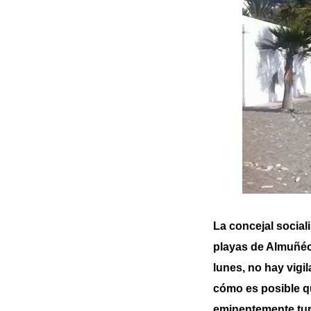
La concejal sociali
playas de Almuñéca
lunes, no hay vigi
cómo es posible qu
eminentemente tur