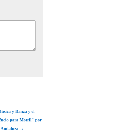
úsica y Danza y el
fucio para Motril" por
a Andaluza →