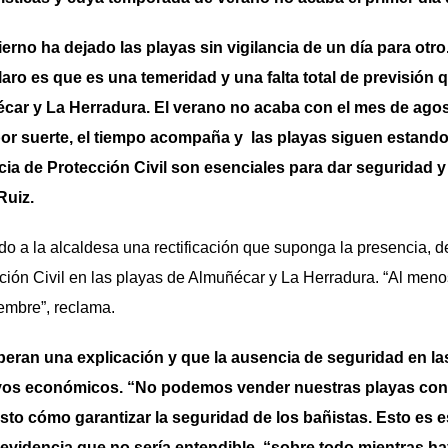
erno ha dejado las playas sin vigilancia de un día para ot
laro es que es una temeridad y una falta total de previsión
écar y La Herradura. El verano no acaba con el mes de ago
or suerte, el tiempo acompaña y las playas siguen estando
cia de Protección Civil son esenciales para dar seguridad y
Ruiz.
do a la alcaldesa una rectificación que suponga la presencia, d
cción Civil en las playas de Almuñécar y La Herradura. “Al meno
iembre”, reclama.
eran una explicación y que la ausencia de seguridad en la
vos económicos. “No podemos vender nuestras playas con la
sto cómo garantizar la seguridad de los bañistas. Esto es es
 evidencia que no sería entendible, “sobre todo mientras ha