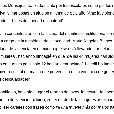
rior. Mensajes realizados tanto por los escolares como por los
iva, y mariposas en alusión al lema de este año (Ante la violenc
s identidades de libertad e igualdad”.
 una concentración con la lectura del manifiesto institucional en 
 a cargo de la alcaldesa de la localidad, María Ángeles Blanco,
ada de violencia en el mundo que se está llevando por delante la
 mujeres”, haciendo hincapié en que “de las 44 mujeres han si
o en nuestro país, sólo 12 habían denunciado”. La edil ha la
obierno central en materia de prevención de la violencia de géne
as desigualdades”
manifiesto, ha tenido lugar el reparto de lazos, la lectura de poe
inuto de silencio incluido, en recuerdo de las mujeres asesinad
 leer carteles con frases como
Ni una muerte más por malos tr