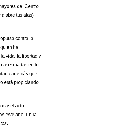
 mayores del Centro
ia abre tus alas)
repulsa contra la
 quien ha
 vida, la libertad y
do asesinadas en lo
mentado además que
ro está propiciando
mas y el acto
as este año. En la
atos
.