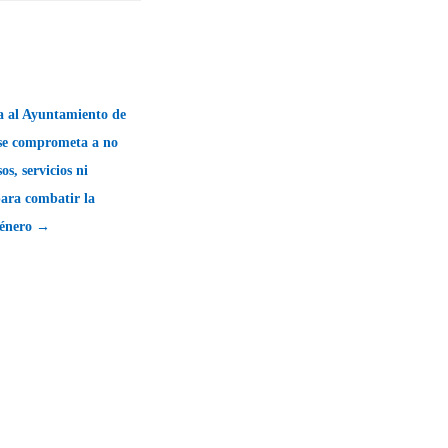
a al Ayuntamiento de
 se comprometa a no
os, servicios ni
ara combatir la
género →