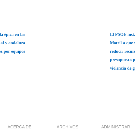
 épica en las
El PSOE inst
ial y andaluza
Motril a que
ez por equipos
reducir recurs
presupuesto p
violencia de 
ACERCA DE
ARCHIVOS
ADMINISTRAR