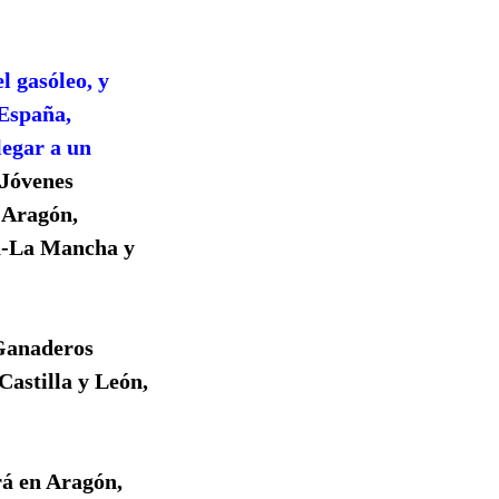
l gasóleo, y
 España,
legar a un
 Jóvenes
n Aragón,
la-La Mancha y
 Ganaderos
astilla y León,
á en Aragón,