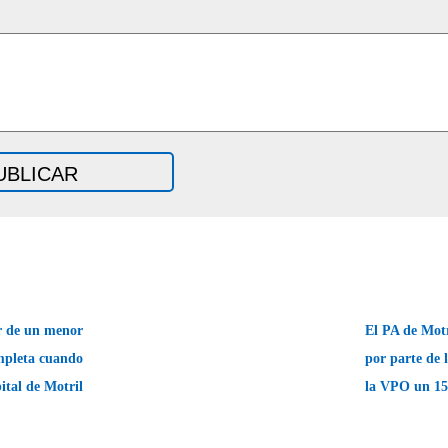
r de un menor
El PA de Motr
mpleta cuando
por parte de 
ital de Motril
la VPO un 