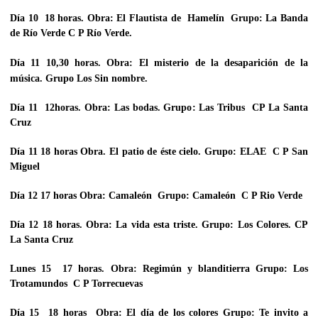
Día 10 18 horas. Obra:
El Flautista de Hamelín
Grupo:
La Banda
de Río Verde
C P Río Verde.
Día 11 10,30 horas. Obra:
El misterio de la desaparición de la
música
. Grupo
Los Sin nombre.
Día 11 12horas. Obra
: Las bodas
. Grupo
: Las Tribus
CP La Santa
Cruz
Día 11 18 horas Obra.
El patio de éste cielo
. Grupo:
ELAE
C P San
Miguel
Día 12 17 horas Obra:
Camaleón
Grupo:
Camaleón
C P Rio Verde
Día 12 18 horas. Obra:
La vida esta triste
. Grupo:
Los Colores
. CP
La Santa Cruz
Lunes 15 17 horas. Obra:
Regimún y blanditierra
Grupo:
Los
Trotamundos
C P Torrecuevas
Día 15 18 horas Obra:
El día de los colores
Grupo:
Te invito a