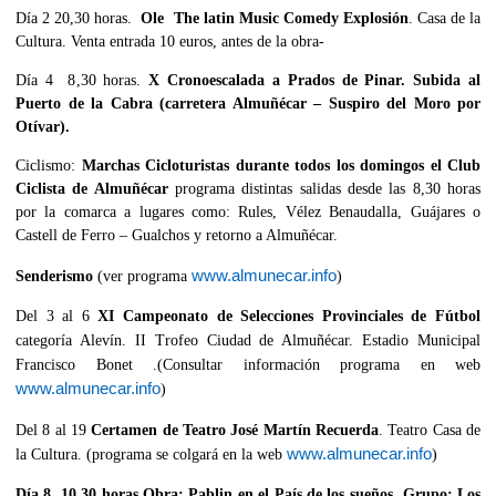
Día 2 20,30 horas.
Ole The latin Music Comedy Explosión
. Casa de la
Cultura. Venta entrada 10 euros, antes de la obra-
Día 4 8,30 horas.
X Cronoescalada a Prados de Pinar. Subida al
Puerto de la Cabra (carretera Almuñécar – Suspiro del Moro por
Otívar).
Ciclismo:
Marchas Cicloturistas durante todos los domingos el Club
Ciclista de Almuñécar
programa distintas salidas desde las 8,30 horas
por la comarca a lugares como: Rules, Vélez Benaudalla, Guájares o
Castell de Ferro – Gualchos y retorno a Almuñécar.
www.almunecar.info
Senderismo
(ver programa
)
Del 3 al 6
XI Campeonato de Selecciones Provinciales de Fútbol
categoría Alevín. II Trofeo Ciudad de Almuñécar. Estadio Municipal
Francisco Bonet .(Consultar información programa en web
www.almunecar.info
)
Del 8 al 19
Certamen de Teatro José Martín Recuerda
. Teatro Casa de
www.almunecar.info
la Cultura. (programa se colgará en la web
)
Día 8 10,30 horas Obra:
Pablin en el País de los sueños
Grupo:
Los