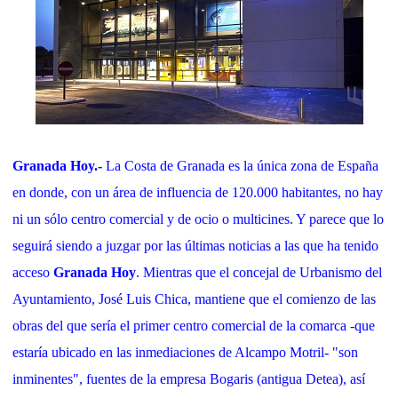
Granada Hoy.-
La Costa de Granada es la única zona de España
en donde, con un área de influencia de 120.000 habitantes, no hay
ni un sólo centro comercial y de ocio o multicines. Y parece que lo
seguirá siendo a juzgar por las últimas noticias a las que ha tenido
acceso
Granada Hoy
. Mientras que el concejal de Urbanismo del
Ayuntamiento, José Luis Chica, mantiene que el comienzo de las
obras del que sería el primer centro comercial de la comarca -que
estaría ubicado en las inmediaciones de Alcampo Motril- "son
inminentes", fuentes de la empresa Bogaris (antigua Detea), así