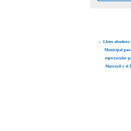
← Lleno absoluto 
Municipal para
espectacular pa
Mutrayil y el 