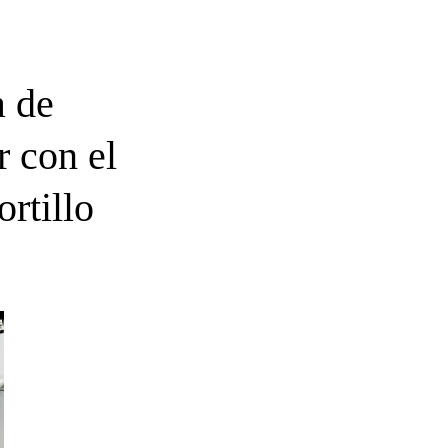
a de
r con el
rtillo