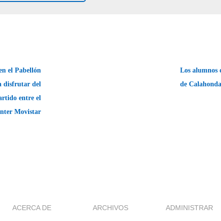
en el Pabellón
Los alumnos 
 disfrutar del
de Calahonda
rtido entre el
Ínter Movistar
ACERCA DE
ARCHIVOS
ADMINISTRAR