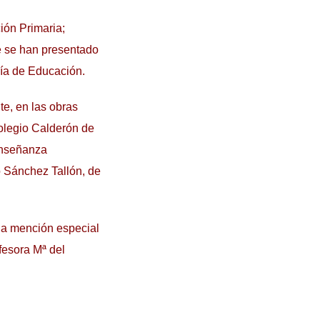
ión Primaria;
e se han presentado
ría de Educación.
te, en las obras
olegio Calderón de
 Enseñanza
o Sánchez Tallón, de
na mención especial
fesora Mª del