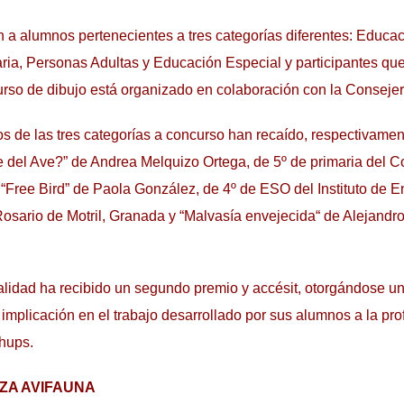
en a alumnos pertenecientes a tres categorías diferentes: Educac
ia, Personas Adultas y Educación Especial y participantes qu
curso de dibujo está organizado en colaboración con la Conseje
s de las tres categorías a concurso han recaído, respectivamen
 del Ave?” de Andrea Melquizo Ortega, de 5º de primaria del C
, “Free Bird” de Paola González, de 4º de ESO del Instituto de
sario de Motril, Granada y “Malvasía envejecida“ de Alejandr
idad ha recibido un segundo premio y accésit, otorgándose u
 implicación en el trabajo desarrollado por sus alumnos a la pro
hups.
ZA AVIFAUNA