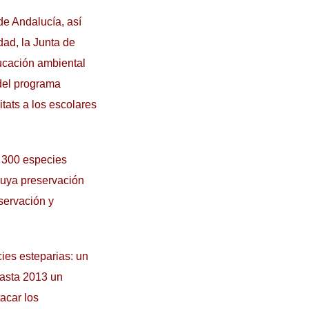
 de Andalucía, así
dad, la Junta de
ducación ambiental
del programa
itats a los escolares
e 300 especies
 cuya preservación
servación y
es esteparias: un
hasta 2013 un
acar los