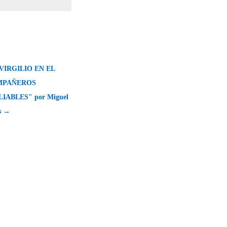
 VIRGILIO EN EL
MPAÑEROS
IABLES" por Miguel
s →