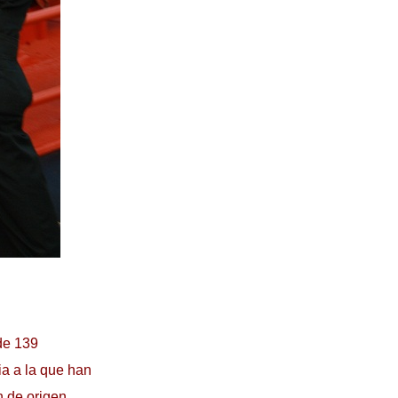
 de 139
a a la que han
n de origen