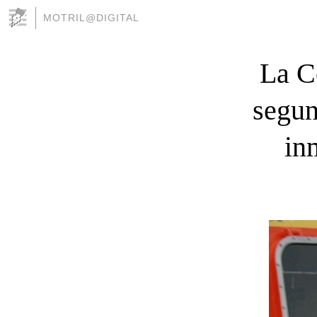
MOTRIL@DIGITAL
La C
segun
in