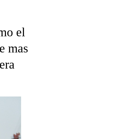
mo el
de mas
era