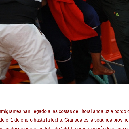
nmigrantes han llegado a las costas del litoral andaluz a bordo
 el 1 de enero hasta la fecha. Granada es la segunda provinci
ntes desde enero, un total de 590. La gran mayoría de ellos so