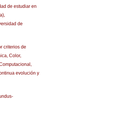
dad de estudiar en
a),
versidad de
 criterios de
ca, Color,
 Computacional,
continua evolución y
mundus-