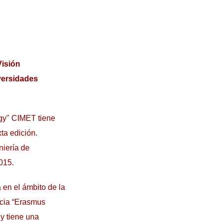
Visión
versidades
ogy" CIMET tiene
xta edición.
niería de
015.
 en el ámbito de la
ncia “Erasmus
y tiene una