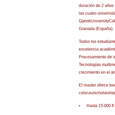
duración de 2 años 
las cuatro universi
GjøvikUniversityCol
Granada (España).
Todos los estudiant
excelencia académic
Procesamiento de im
Tecnologías multimed
crecimiento en el á
El master ofrece be
color.eu/scholarship
• Hasta 15.000 € 