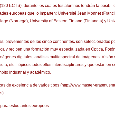
(120 ECTS), durante los cuales los alumnos tendrán la posibili
dades europeas que lo imparten: Université Jean Monnet (Franci
lege (Noruega), University of Eastern Finland (Finlandia) y Uni
es, provenientes de los cinco continentes, son seleccionados por
a y reciben una formación muy especializada en Óptica, Fotóni
ágenes digitales, análisis multiespectral de imágenes, Visión
ia, etc., tópicos todos ellos interdisciplinares y que están en 
mbito industrial y académico.
cas de excelencia de varios tipos (http://www.master-erasmus
s):
para estudiantes europeos