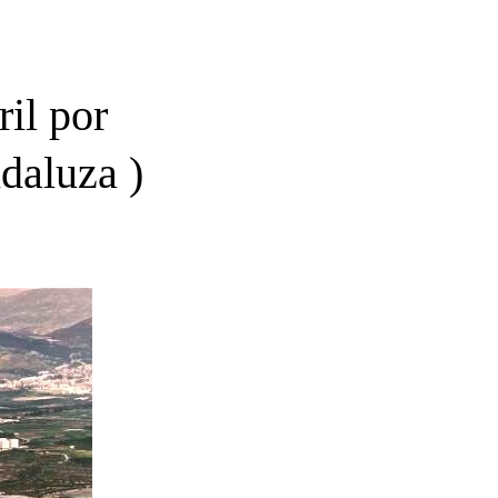
ril por
daluza )