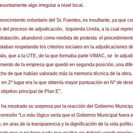
esuntamente algo irregular a nivel local.
nocimiento voluntario del Sr. Fuentes, es insultante, ya que c
lo del proceso de adjudicación, Izquierda Unida, a la cual rep
tratación, abandonó como medida de protesta el procedimient
taban respetando los criterios sociales en la adjudicaciones de 
ás, que a la UTE, de la que formaba parte VIMAC, se le adjudi
rimento de la empresa que quedó en segunda posición, una dife
cho de que habían valorado más la memoria técnica de la obra,
en 2º lugar era la que obtenía mayor puntuación en Nº de de
 objetivo principal de Plan E”.
dil ha mostrado su sorpresa por la reacción del Gobierno Municip
comisión “Lo más lógico sería que el Gobierno Municipal fuera e
, en aras de la transparencia y la dignificación de la vida polític
esto que si no tiene nada que ocultar, no debería existir ningún