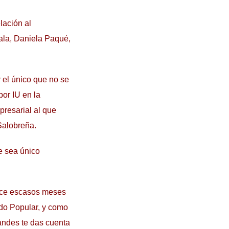
lación al
ala, Daniela Paqué,
 el único que no se
por IU en la
presarial al que
Salobreña.
e sea único
hace escasos meses
ido Popular, y como
andes te das cuenta