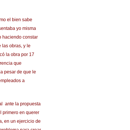
omo el bien sabe
resentaba yo misma
o haciendo constar
las obras, y le
có la obra por 17
rencia que
 a pesar de que le
sempleados a
al ante la propuesta
l primero en querer
a, en un ejercicio de
 problema para crear