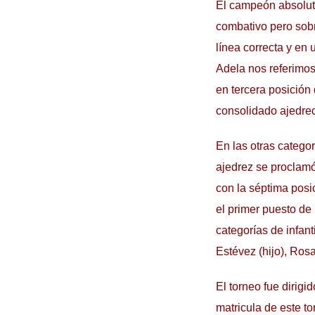
El campeón absoluto
combativo pero sobr
línea correcta y en
Adela nos referimos
en tercera posición
consolidado ajedrec
En las otras catego
ajedrez se proclamó
con la séptima posi
el primer puesto de
categorías de infan
Estévez (hijo), Ros
El torneo fue dirigi
matricula de este t