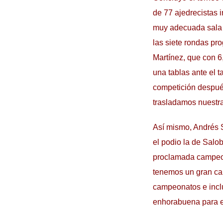
de 77 ajedrecistas 
muy adecuada sala d
las siete rondas pr
Martínez, que con 6
una tablas ante el 
competición después
trasladamos nuestras
Así mismo, Andrés 
el podio la de Salo
proclamada campeona
tenemos un gran car
campeonatos e inclu
enhorabuena para e