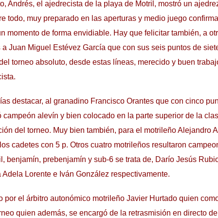
, Andrés, el ajedrecista de la playa de Motril, mostró un ajedre
e todo, muy preparado en las aperturas y medio juego confirma
 un momento de forma envidiable. Hay que felicitar también, a o
 a Juan Miguel Estévez García que con sus seis puntos de siet
 del torneo absoluto, desde estas líneas, merecido y buen trabaj
ista.
rías destacar, al granadino Francisco Orantes que con cinco pu
 campeón alevín y bien colocado en la parte superior de la clas
ción del torneo. Muy bien también, para el motrileño Alejandro
 los cadetes con 5 p. Otros cuatro motrileños resultaron campe
til, benjamín, prebenjamín y sub-6 se trata de, Darío Jesús Rubi
a Adela Lorente e Iván González respectivamente.
do por el árbitro autonómico motrileño Javier Hurtado quien com
orneo quien además, se encargó de la retrasmisión en directo del