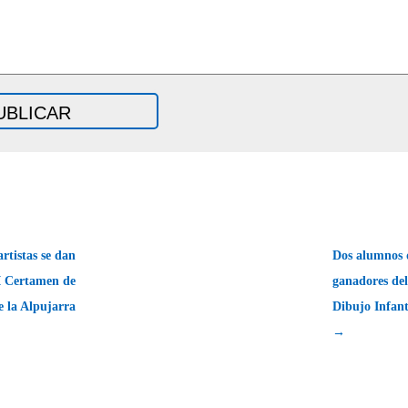
rtistas se dan
Dos alumnos 
 I Certamen de
ganadores de
de la Alpujarra
Dibujo Infant
→