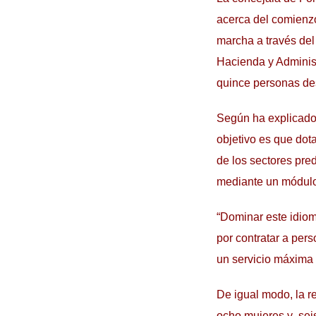
acerca del comienzo
marcha a través del 
Hacienda y Administ
quince personas d
Según ha explicado 
objetivo es que dot
de los sectores pre
mediante un módulo
“Dominar este idiom
por contratar a per
un servicio máxima
De igual modo, la r
ocho mujeres y seis