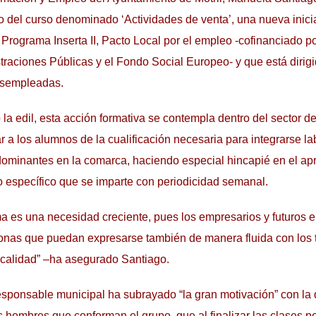
 del curso denominado ‘Actividades de venta’, una nueva inici
Programa Inserta II, Pacto Local por el empleo -cofinanciado po
raciones Públicas y el Fondo Social Europeo- y que está dirigid
esempleadas.
la edil, esta acción formativa se contempla dentro del sector de
ar a los alumnos de la cualificación necesaria para integrarse 
dominantes en la comarca, haciendo especial hincapié en el apr
 específico que se imparte con periodicidad semanal.
a es una necesidad creciente, pues los empresarios y futuros
sonas que puedan expresarse también de manera fluida con los tu
 calidad” –ha asegurado Santiago.
esponsable municipal ha subrayado “la gran motivación” con la
 hombres que conforman el grupo, que al finalizar las clases