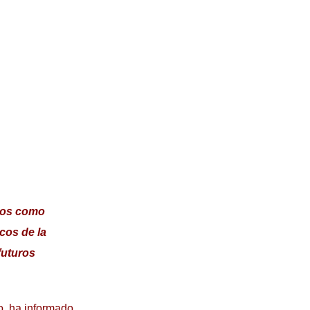
mnos como
cos de la
futuros
o, ha informado