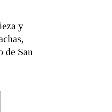
ieza y
achas,
io de San