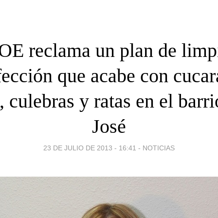
OE reclama un plan de limp
fección que acabe con cucar
, culebras y ratas en el barr
José
23 DE JULIO DE 2013 - 16:41
-
NOTICIAS