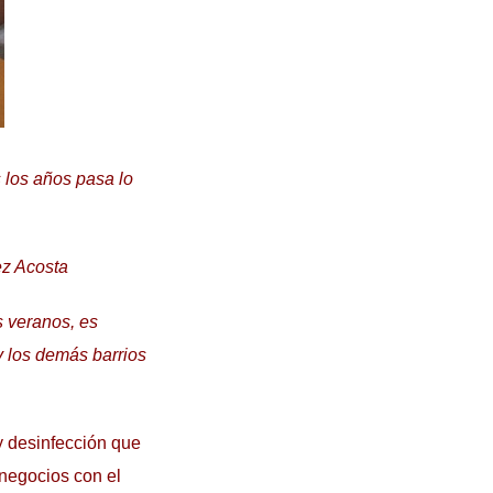
 los años pasa lo
ez Acosta
s veranos, es
y los demás barrios
y desinfección que
 negocios con el