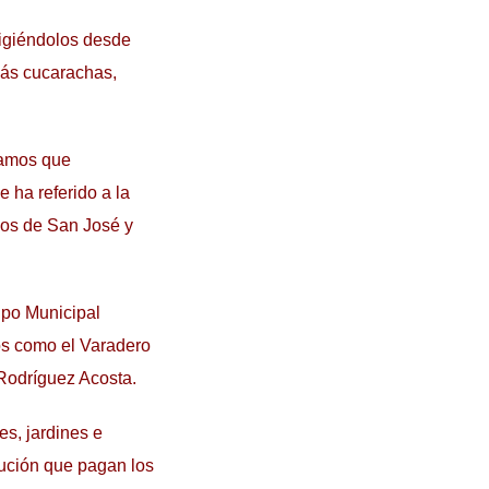
ligiéndolos desde
más cucarachas,
gamos que
 ha referido a la
cos de San José y
upo Municipal
ios como el Varadero
 Rodríguez Acosta.
es, jardines e
bución que pagan los