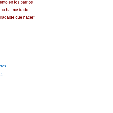
nto en los barrios
 no ha mostrado
gradable que hacer”.
eros
14