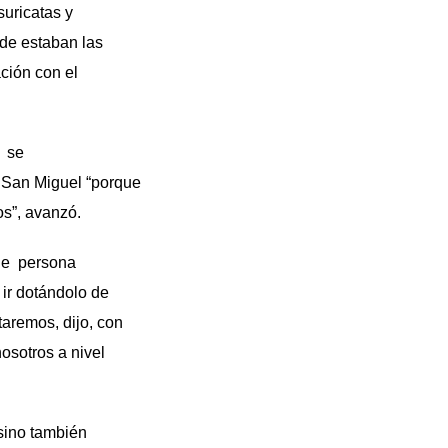
uricatas y
de estaban las
ción con el
, se
e San Miguel “porque
cnicos”, avanzó.
 de persona
ir dotándolo de
taremos, dijo, con
osotros a nivel
sino también