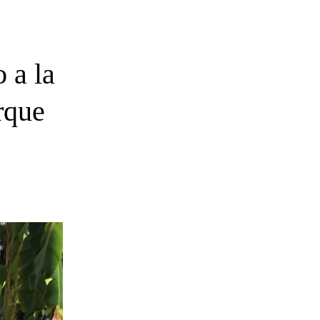
 a la
rque