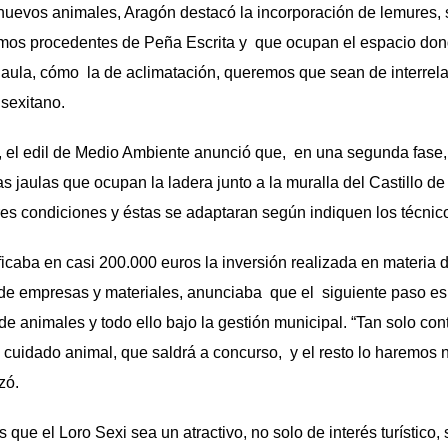
s animales, Aragón destacó la incorporación de lemures, s
timos procedentes de Peña Escrita y que ocupan el espacio don
a jaula, cómo la de aclimatación, queremos que sean de interrela
l sexitano.
 edil de Medio Ambiente anunció que, en una segunda fase
as jaulas que ocupan la ladera junto a la muralla del Castillo d
res condiciones y éstas se adaptaran según indiquen los té
icaba en casi 200.000 euros la inversión realizada en materia
 de empresas y materiales, anunciaba que el siguiente paso es 
e animales y todo ello bajo la gestión municipal. “Tan solo con
 cuidado animal, que saldrá a concurso, y el resto lo haremos n
zó.
l Loro Sexi sea un atractivo, no solo de interés turístico, 