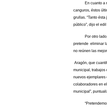
En cuanto a nuevo
canguros, éstos úl
grullas. “Tanto ést
público”, dijo el edi
Por otro lado, el
pretende eliminar l
no reúnen las mejo
Aragón, que cuantif
municipal, trabajos
nuevos ejemplares d
colaboradores en el
municipal”, puntuali
“Pretendemos que e