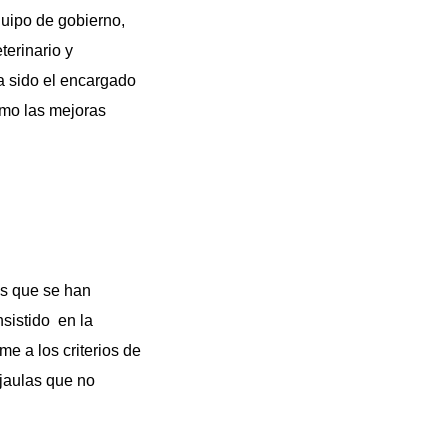
quipo de gobierno,
terinario y
a sido el encargado
omo las mejoras
os que se han
sistido en la
e a los criterios de
 jaulas que no