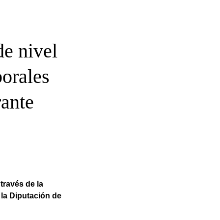
de nivel
borales
rante
través de la
 la Diputación de