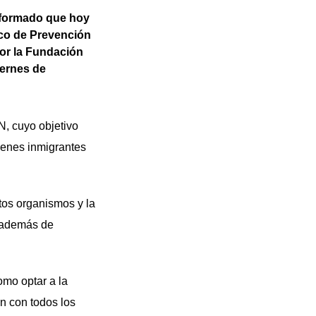
informado que hoy
sico de Prevención
por la Fundación
iernes de
N, cuyo objetivo
jóvenes inmigrantes
ntos organismos y la
, además de
omo optar a la
n con todos los