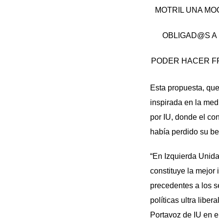
MOTRIL UNA MO
OBLIGAD@S A 
PODER HACER FR
Esta propuesta, que
inspirada en la me
por IU, donde el con
había perdido su be
“En Izquierda Unida
constituye la mejor
precedentes a los s
políticas ultra libe
Portavoz de IU en e