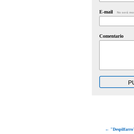
E-mail
No será mo
Comentario
← "Despilfarro"