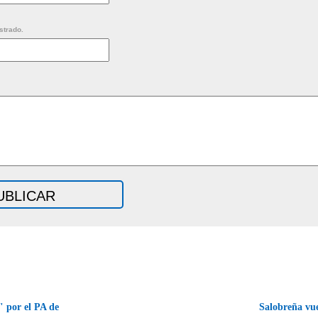
strado.
 por el PA de
Salobreña vue