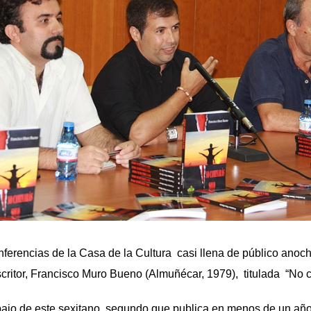
ferencias de la Casa de la Cultura casi llena de público anoc
critor, Francisco Muro Bueno (Almuñécar, 1979), titulada “No 
bajo de este sexitano, segundo que publica en menos de un añ