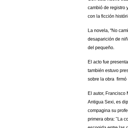
cambió de registro y
con la ficción histór
La novela, “No camin
desaparición de niñ
del pequeño.
El acto fue present
también estuvo prese
sobre la obra firmó
El autor, Francisco
Antigua Sexi, es di
compagina su profes
primera obra: "La c
escogida entre las c