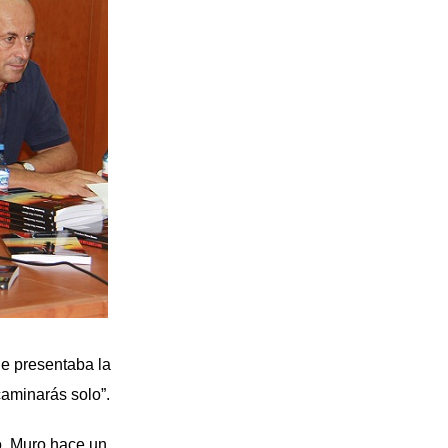
he presentaba la
caminarás solo”.
o, Muro hace un