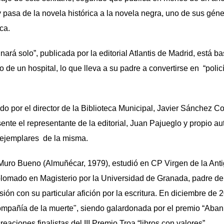
 pasa de la novela histórica a la novela negra, uno de sus géner
ica.
ará solo”, publicada por la editorial Atlantis de Madrid, está b
o de un hospital, lo que lleva a su padre a convertirse en “pol
ado por el director de la Biblioteca Municipal, Javier Sánchez C
nte el representante de la editorial, Juan Pajueglo y propio aut
 ejemplares de la misma.
 Muro Bueno (Almuñécar, 1979), estudió en CP Virgen de la Anti
plomado en Magisterio por la Universidad de Granada, padre de
ión con su particular afición por la escritura. En diciembre de 
ompañía de la muerte", siendo galardonada por el premio “Abani
reaciones finalistas del III Premio Troa “libros con valores”