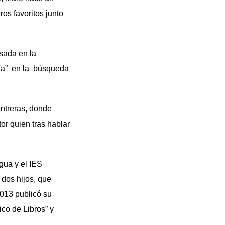
os favoritos junto
asada en la
icía” en la búsqueda
ontreras, donde
or quien tras hablar
gua y el IES
 dos hijos, que
2013 publicó su
co de Libros” y