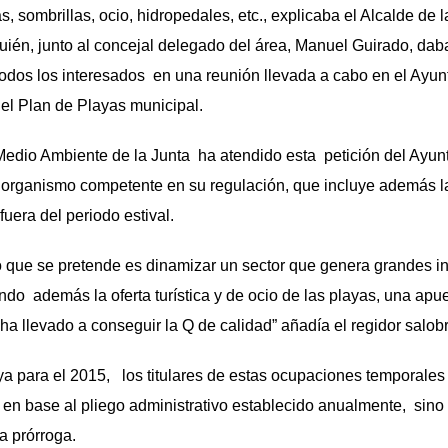
 sombrillas, ocio, hidropedales, etc., explicaba el Alcalde de l
ién, junto al concejal delegado del área, Manuel Guirado, daba
odos los interesados en una reunión llevada a cabo en el Ayun
el Plan de Playas municipal.
edio Ambiente de la Junta ha atendido esta petición del Ayun
l organismo competente en su regulación, que incluye además l
uera del periodo estival.
 que se pretende es dinamizar un sector que genera grandes i
o además la oferta turística y de ocio de las playas, una apu
ha llevado a conseguir la Q de calidad” añadía el regidor salob
y ya para el 2015, los titulares de estas ocupaciones temporale
en base al pliego administrativo establecido anualmente, sino 
a prórroga.