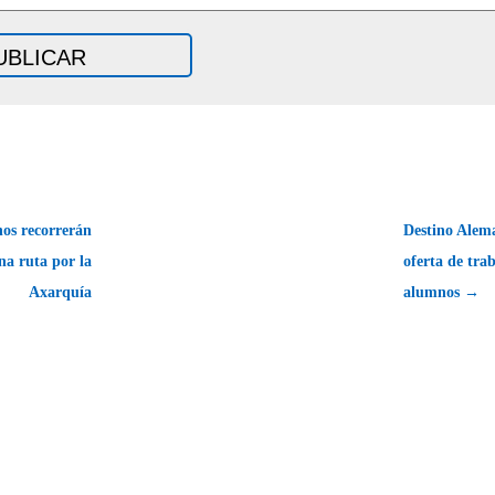
nos recorrerán
Destino Alem
na ruta por la
oferta de tra
Axarquía
alumnos →