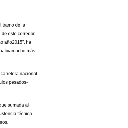
l tramo de la
 de este corredor,
imo año2015”, ha
ernativamucho más
carretera nacional -
culos pesados-
 que sumada al
istencia técnica
uros.