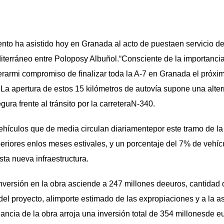
nto ha asistido hoy en Granada al acto de puestaen servicio de
iterráneo entre Poloposy Albuñol.“Consciente de la importancia
terarmi compromiso de finalizar toda la A-7 en Granada el próx
a.La apertura de estos 15 kilómetros de autovía supone una alt
ura frente al tránsito por la carreteraN-340.
hículos que de media circulan diariamentepor este tramo de la 
riores enlos meses estivales, y un porcentaje del 7% de vehí
sta nueva infraestructura.
nversión en la obra asciende a 247 millones deeuros, cantidad
del proyecto, alimporte estimado de las expropiaciones y a la as
ilancia de la obra arroja una inversión total de 354 millonesde e