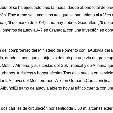
lbuñol se ha ejecutado bajo la modalidadde abono total de prec
án”.Este tramo se suma a los tres que se han abierto al tráfico 
a, (29 de marzo de 2014), Taramay-Lobres Guadalfeo,(26 de ju
ilómetros deautovía A-7 en Granada, con una inversión en obra
 del compromiso del Ministerio de Fomento con laAutovía del M
a, donde sepersigue el objetivo de unir por una vía de gran ca
Motril y Almería, y sus costas del Sol, Tropical y de Almería,q
urbanos, turísticos y hortofrutícolas.Tras esta puesta en servici
ar laAutovía del Mediterráneo, A-7, en Granada.Características
AlbuñolEl tramo de autovía abierto hoy al tráfico cuenta con un
dos carriles de circulación por sentidode 3,50 m, arcenes exter