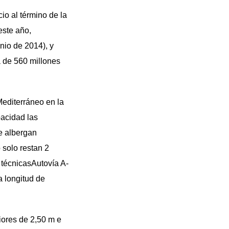
io al término de la
este año,
nio de 2014), y
 de 560 millones
editerráneo en la
pacidad las
ue albergan
o solo restan 2
 técnicasAutovía A-
a longitud de
iores de 2,50 m e