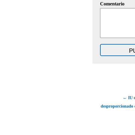
Comentario
← IU c
desproporcionado